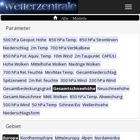
Toggle
naviga
Alle Modelle
Parameter
500 hPa Geopot. Höhe
850 hPa Temp.
850 hPa Stromlinien
Niederschlag
2m Temp
700 hPa Vertikalbew
850 hPa Pot. Äquiv. Temp
10m Wind
2m Taupunkt
CAPE/LI
Hohe Wolken
Mittelhohe Wolken
Niedrige Wolken
700 hPa Rel. Feuchte
Min/Max Temp.
Gesamtniederschlag
Spitzenwind
2m Rel. feuchte
300 hPa Wind
200 hPa Wind
Gesamtbedeckungsgrad
Gesamtschneehöhe
Neuschneehöhe
Gesamt-Neuschnee
Mittl. Wolken
850 hPa Temp. Abweichung
500 hPa Wind
50 hPa Temp
Schnee/Eis
Wellenhoehe
Niederschlagsform
Gebiet
Europa
Nordhemisphäre
Mitteleuropa
Alpen
Nordamerika