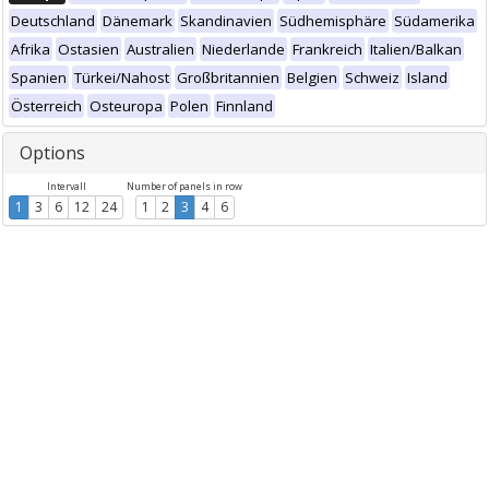
Deutschland
Dänemark
Skandinavien
Südhemisphäre
Südamerika
Afrika
Ostasien
Australien
Niederlande
Frankreich
Italien/Balkan
Spanien
Türkei/Nahost
Großbritannien
Belgien
Schweiz
Island
Österreich
Osteuropa
Polen
Finnland
Options
Intervall
Number of panels in row
1
3
6
12
24
1
2
3
4
6