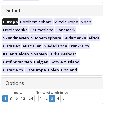
Gebiet
Europa
Nordhemisphäre
Mitteleuropa
Alpen
Nordamerika
Deutschland
Dänemark
Skandinavien
Südhemisphäre
Südamerika
Afrika
Ostasien
Australien
Niederlande
Frankreich
Italien/Balkan
Spanien
Türkei/Nahost
Großbritannien
Belgien
Schweiz
Island
Österreich
Osteuropa
Polen
Finnland
Options
Intervall
Number of panels in row
1
3
6
12
24
1
2
3
4
6