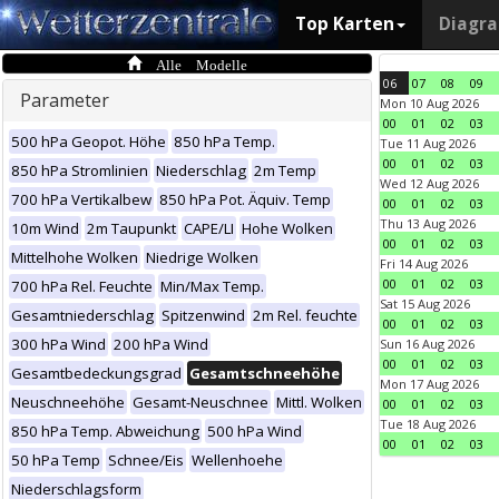
Top Karten
Diagr
Alle Modelle
06
07
08
09
Parameter
Mon 10 Aug 2026
00
01
02
03
500 hPa Geopot. Höhe
850 hPa Temp.
Tue 11 Aug 2026
00
01
02
03
850 hPa Stromlinien
Niederschlag
2m Temp
Wed 12 Aug 2026
700 hPa Vertikalbew
850 hPa Pot. Äquiv. Temp
00
01
02
03
Thu 13 Aug 2026
10m Wind
2m Taupunkt
CAPE/LI
Hohe Wolken
00
01
02
03
Mittelhohe Wolken
Niedrige Wolken
Fri 14 Aug 2026
00
01
02
03
700 hPa Rel. Feuchte
Min/Max Temp.
Sat 15 Aug 2026
Gesamtniederschlag
Spitzenwind
2m Rel. feuchte
00
01
02
03
300 hPa Wind
200 hPa Wind
Sun 16 Aug 2026
00
01
02
03
Gesamtbedeckungsgrad
Gesamtschneehöhe
Mon 17 Aug 2026
Neuschneehöhe
Gesamt-Neuschnee
Mittl. Wolken
00
01
02
03
Tue 18 Aug 2026
850 hPa Temp. Abweichung
500 hPa Wind
00
01
02
03
50 hPa Temp
Schnee/Eis
Wellenhoehe
Niederschlagsform