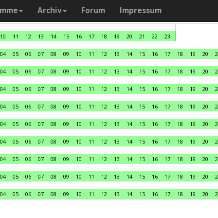
amme
Archiv
Forum
Impressum
10
11
12
13
14
15
16
17
18
19
20
21
22
23
04
05
06
07
08
09
10
11
12
13
14
15
16
17
18
19
20
2
04
05
06
07
08
09
10
11
12
13
14
15
16
17
18
19
20
2
04
05
06
07
08
09
10
11
12
13
14
15
16
17
18
19
20
2
04
05
06
07
08
09
10
11
12
13
14
15
16
17
18
19
20
2
04
05
06
07
08
09
10
11
12
13
14
15
16
17
18
19
20
2
04
05
06
07
08
09
10
11
12
13
14
15
16
17
18
19
20
2
04
05
06
07
08
09
10
11
12
13
14
15
16
17
18
19
20
2
04
05
06
07
08
09
10
11
12
13
14
15
16
17
18
19
20
2
04
05
06
07
08
09
10
11
12
13
14
15
16
17
18
19
20
2