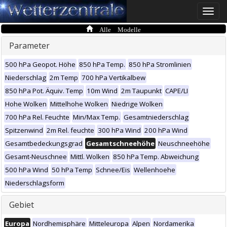
Toggle
naviga
Alle Modelle
Parameter
500 hPa Geopot. Höhe
850 hPa Temp.
850 hPa Stromlinien
Niederschlag
2m Temp
700 hPa Vertikalbew
850 hPa Pot. Äquiv. Temp
10m Wind
2m Taupunkt
CAPE/LI
Hohe Wolken
Mittelhohe Wolken
Niedrige Wolken
700 hPa Rel. Feuchte
Min/Max Temp.
Gesamtniederschlag
Spitzenwind
2m Rel. feuchte
300 hPa Wind
200 hPa Wind
Gesamtbedeckungsgrad
Gesamtschneehöhe
Neuschneehöhe
Gesamt-Neuschnee
Mittl. Wolken
850 hPa Temp. Abweichung
500 hPa Wind
50 hPa Temp
Schnee/Eis
Wellenhoehe
Niederschlagsform
Gebiet
Europa
Nordhemisphäre
Mitteleuropa
Alpen
Nordamerika