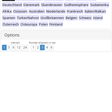
Deutschland
Dänemark
Skandinavien
Südhemisphäre
Südamerika
Afrika
Ostasien
Australien
Niederlande
Frankreich
Italien/Balkan
Spanien
Türkei/Nahost
Großbritannien
Belgien
Schweiz
Island
Österreich
Osteuropa
Polen
Finnland
Options
Intervall
Number of panels in row
1
3
6
12
24
1
2
3
4
6