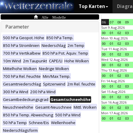
Top Karten
Diagr
Alle Modelle
06
07
08
09
Parameter
Sun 9 Aug 2026
00
01
02
03
500 hPa Geopot. Höhe
850 hPa Temp.
Mon 10 Aug 2026
00
01
02
03
850 hPa Stromlinien
Niederschlag
2m Temp
Tue 11 Aug 2026
700 hPa Vertikalbew
850 hPa Pot. Äquiv. Temp
00
01
02
03
Wed 12 Aug 2026
10m Wind
2m Taupunkt
CAPE/LI
Hohe Wolken
00
01
02
03
Mittelhohe Wolken
Niedrige Wolken
Thu 13 Aug 2026
00
01
02
03
700 hPa Rel. Feuchte
Min/Max Temp.
Fri 14 Aug 2026
Gesamtniederschlag
Spitzenwind
2m Rel. feuchte
00
01
02
03
300 hPa Wind
200 hPa Wind
Sat 15 Aug 2026
00
01
02
03
Gesamtbedeckungsgrad
Gesamtschneehöhe
Sun 16 Aug 2026
Neuschneehöhe
Gesamt-Neuschnee
Mittl. Wolken
00
01
02
03
Mon 17 Aug 2026
850 hPa Temp. Abweichung
500 hPa Wind
00
01
02
03
50 hPa Temp
Schnee/Eis
Wellenhoehe
Niederschlagsform