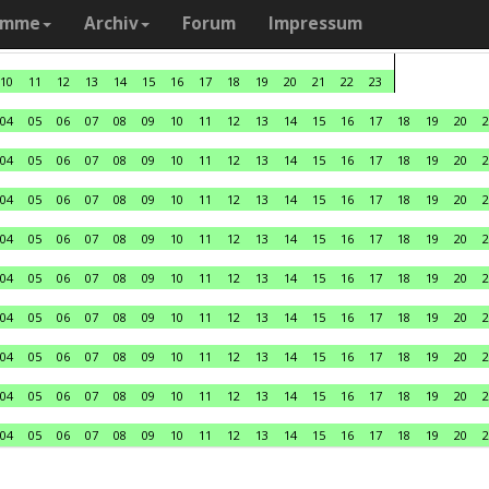
amme
Archiv
Forum
Impressum
10
11
12
13
14
15
16
17
18
19
20
21
22
23
04
05
06
07
08
09
10
11
12
13
14
15
16
17
18
19
20
2
04
05
06
07
08
09
10
11
12
13
14
15
16
17
18
19
20
2
04
05
06
07
08
09
10
11
12
13
14
15
16
17
18
19
20
2
04
05
06
07
08
09
10
11
12
13
14
15
16
17
18
19
20
2
04
05
06
07
08
09
10
11
12
13
14
15
16
17
18
19
20
2
04
05
06
07
08
09
10
11
12
13
14
15
16
17
18
19
20
2
04
05
06
07
08
09
10
11
12
13
14
15
16
17
18
19
20
2
04
05
06
07
08
09
10
11
12
13
14
15
16
17
18
19
20
2
04
05
06
07
08
09
10
11
12
13
14
15
16
17
18
19
20
2