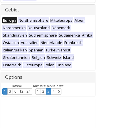
Gebiet
Europa
Nordhemisphäre
Mitteleuropa
Alpen
Nordamerika
Deutschland
Dänemark
Skandinavien
Südhemisphäre
Südamerika
Afrika
Ostasien
Australien
Niederlande
Frankreich
Italien/Balkan
Spanien
Türkei/Nahost
Großbritannien
Belgien
Schweiz
Island
Österreich
Osteuropa
Polen
Finnland
Options
Intervall
Number of panels in row
1
3
6
12
24
1
2
3
4
6