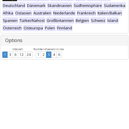
Deutschland
Dänemark
Skandinavien
Südhemisphäre
Südamerika
Afrika
Ostasien
Australien
Niederlande
Frankreich
Italien/Balkan
Spanien
Türkei/Nahost
Großbritannien
Belgien
Schweiz
Island
Österreich
Osteuropa
Polen
Finnland
Options
Intervall
Number of panels in row
1
3
6
12
24
1
2
3
4
6