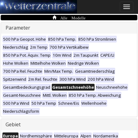
Toggle
naviga
Alle Modelle
Parameter
500 hPa Geopot. Höhe
850 hPa Temp.
850 hPa Stromlinien
Niederschlag
2m Temp
700 hPa Vertikalbew
850 hPa Pot. Äquiv. Temp
10m Wind
2m Taupunkt
CAPE/LI
Hohe Wolken
Mittelhohe Wolken
Niedrige Wolken
700 hPa Rel. Feuchte
Min/Max Temp.
Gesamtniederschlag
Spitzenwind
2m Rel. feuchte
300 hPa Wind
200 hPa Wind
Gesamtbedeckungsgrad
Gesamtschneehöhe
Neuschneehöhe
Gesamt-Neuschnee
Mittl. Wolken
850 hPa Temp. Abweichung
500 hPa Wind
50 hPa Temp
Schnee/Eis
Wellenhoehe
Niederschlagsform
Gebiet
Europa
Nordhemisphäre
Mitteleuropa
Alpen
Nordamerika