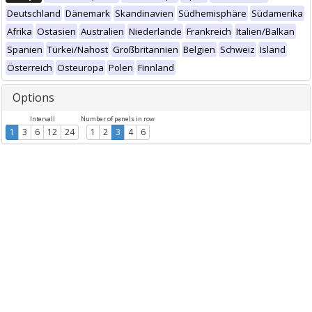
Deutschland
Dänemark
Skandinavien
Südhemisphäre
Südamerika
Afrika
Ostasien
Australien
Niederlande
Frankreich
Italien/Balkan
Spanien
Türkei/Nahost
Großbritannien
Belgien
Schweiz
Island
Österreich
Osteuropa
Polen
Finnland
Options
Intervall
Number of panels in row
1
3
6
12
24
1
2
3
4
6