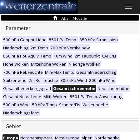
Toggle
naviga
Alle Modelle
Parameter
500 hPa Geopot. Höhe
850 hPa Temp.
850 hPa Stromlinien
Niederschlag
2m Temp
700 hPa Vertikalbew
850 hPa Pot. Äquiv. Temp
10m Wind
2m Taupunkt
CAPE/LI
Hohe Wolken
Mittelhohe Wolken
Niedrige Wolken
700 hPa Rel. Feuchte
Min/Max Temp.
Gesamtniederschlag
Spitzenwind
2m Rel. feuchte
300 hPa Wind
200 hPa Wind
Gesamtbedeckungsgrad
Gesamtschneehöhe
Neuschneehöhe
Gesamt-Neuschnee
Mittl. Wolken
850 hPa Temp. Abweichung
500 hPa Wind
50 hPa Temp
Schnee/Eis
Wellenhoehe
Niederschlagsform
Gebiet
Europa
Nordhemisphäre
Mitteleuropa
Alpen
Nordamerika