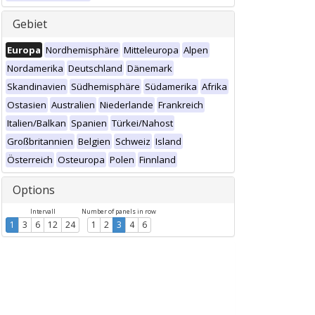
Gebiet
Europa
Nordhemisphäre
Mitteleuropa
Alpen
Nordamerika
Deutschland
Dänemark
Skandinavien
Südhemisphäre
Südamerika
Afrika
Ostasien
Australien
Niederlande
Frankreich
Italien/Balkan
Spanien
Türkei/Nahost
Großbritannien
Belgien
Schweiz
Island
Österreich
Osteuropa
Polen
Finnland
Options
Intervall
Number of panels in row
1
3
6
12
24
1
2
3
4
6