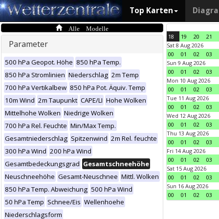
Top Karten
Diagr
Alle Modelle
18
19
20
21
Parameter
Sat 8 Aug 2026
00
01
02
03
500 hPa Geopot. Höhe
850 hPa Temp.
Sun 9 Aug 2026
00
01
02
03
850 hPa Stromlinien
Niederschlag
2m Temp
Mon 10 Aug 2026
700 hPa Vertikalbew
850 hPa Pot. Äquiv. Temp
00
01
02
03
Tue 11 Aug 2026
10m Wind
2m Taupunkt
CAPE/LI
Hohe Wolken
00
01
02
03
Mittelhohe Wolken
Niedrige Wolken
Wed 12 Aug 2026
00
01
02
03
700 hPa Rel. Feuchte
Min/Max Temp.
Thu 13 Aug 2026
Gesamtniederschlag
Spitzenwind
2m Rel. feuchte
00
01
02
03
300 hPa Wind
200 hPa Wind
Fri 14 Aug 2026
00
01
02
03
Gesamtbedeckungsgrad
Gesamtschneehöhe
Sat 15 Aug 2026
Neuschneehöhe
Gesamt-Neuschnee
Mittl. Wolken
00
01
02
03
Sun 16 Aug 2026
850 hPa Temp. Abweichung
500 hPa Wind
00
01
02
03
50 hPa Temp
Schnee/Eis
Wellenhoehe
Niederschlagsform