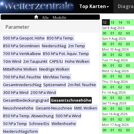
Top Karten
Diagr
Alle Modelle
12
13
14
15
Parameter
Sat 8 Aug 2026
00
01
02
03
500 hPa Geopot. Höhe
850 hPa Temp.
Sun 9 Aug 2026
00
01
02
03
850 hPa Stromlinien
Niederschlag
2m Temp
Mon 10 Aug 2026
700 hPa Vertikalbew
850 hPa Pot. Äquiv. Temp
00
01
02
03
Tue 11 Aug 2026
10m Wind
2m Taupunkt
CAPE/LI
Hohe Wolken
00
01
02
03
Mittelhohe Wolken
Niedrige Wolken
Wed 12 Aug 2026
00
01
02
03
700 hPa Rel. Feuchte
Min/Max Temp.
Thu 13 Aug 2026
Gesamtniederschlag
Spitzenwind
2m Rel. feuchte
00
01
02
03
300 hPa Wind
200 hPa Wind
Fri 14 Aug 2026
00
01
02
03
Gesamtbedeckungsgrad
Gesamtschneehöhe
Sat 15 Aug 2026
Neuschneehöhe
Gesamt-Neuschnee
Mittl. Wolken
00
01
02
03
Sun 16 Aug 2026
850 hPa Temp. Abweichung
500 hPa Wind
00
01
02
03
50 hPa Temp
Schnee/Eis
Wellenhoehe
Mon 17 Aug 2026
00
01
02
03
Niederschlagsform