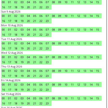
00
01
02
03
04
05
06
07
08
09
10
11
12
13
14
15
16
17
18
19
20
21
22
23
Sun 9 Aug 2026
00
01
02
03
04
05
06
07
08
09
10
11
12
13
14
15
16
17
18
19
20
21
22
23
Mon 10 Aug 2026
00
01
02
03
04
05
06
07
08
09
10
11
12
13
14
15
16
17
18
19
20
21
22
23
Tue 11 Aug 2026
00
01
02
03
04
05
06
07
08
09
10
11
12
13
14
15
16
17
18
19
20
21
22
23
Wed 12 Aug 2026
00
01
02
03
04
05
06
07
08
09
10
11
12
13
14
15
16
17
18
19
20
21
22
23
Thu 13 Aug 2026
00
01
02
03
04
05
06
07
08
09
10
11
12
13
14
15
16
17
18
19
20
21
22
23
Fri 14 Aug 2026
00
01
02
03
04
05
06
07
08
09
10
11
12
13
14
15
16
17
18
19
20
21
22
23
Sat 15 Aug 2026
00
01
02
03
04
05
06
07
08
09
10
11
12
13
14
15
16
17
18
19
20
21
22
23
Sun 16 Aug 2026