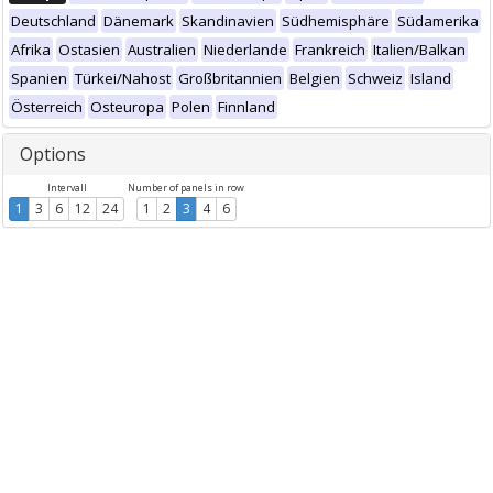
Deutschland
Dänemark
Skandinavien
Südhemisphäre
Südamerika
Afrika
Ostasien
Australien
Niederlande
Frankreich
Italien/Balkan
Spanien
Türkei/Nahost
Großbritannien
Belgien
Schweiz
Island
Österreich
Osteuropa
Polen
Finnland
Options
Intervall
Number of panels in row
1
3
6
12
24
1
2
3
4
6