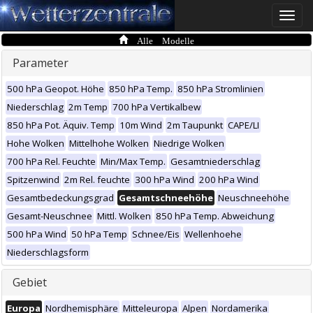
Toggle
naviga
Alle Modelle
Parameter
500 hPa Geopot. Höhe
850 hPa Temp.
850 hPa Stromlinien
Niederschlag
2m Temp
700 hPa Vertikalbew
850 hPa Pot. Äquiv. Temp
10m Wind
2m Taupunkt
CAPE/LI
Hohe Wolken
Mittelhohe Wolken
Niedrige Wolken
700 hPa Rel. Feuchte
Min/Max Temp.
Gesamtniederschlag
Spitzenwind
2m Rel. feuchte
300 hPa Wind
200 hPa Wind
Gesamtbedeckungsgrad
Gesamtschneehöhe
Neuschneehöhe
Gesamt-Neuschnee
Mittl. Wolken
850 hPa Temp. Abweichung
500 hPa Wind
50 hPa Temp
Schnee/Eis
Wellenhoehe
Niederschlagsform
Gebiet
Europa
Nordhemisphäre
Mitteleuropa
Alpen
Nordamerika