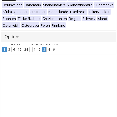
Deutschland
Dänemark
Skandinavien
Südhemisphäre
Südamerika
Afrika
Ostasien
Australien
Niederlande
Frankreich
Italien/Balkan
Spanien
Türkei/Nahost
Großbritannien
Belgien
Schweiz
Island
Österreich
Osteuropa
Polen
Finnland
Options
Intervall
Number of panels in row
1
3
6
12
24
1
2
3
4
6