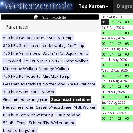
Top Karten
Diagr
Alle Modelle
Fri 7 Aug 2026
00
01
02
03
Parameter
Sat 8 Aug 2026
00
01
02
03
500 hPa Geopot. Höhe
850 hPa Temp.
Sun 9 Aug 2026
00
01
02
03
850 hPa Stromlinien
Niederschlag
2m Temp
Mon 10 Aug 2026
700 hPa Vertikalbew
850 hPa Pot. Äquiv. Temp
00
01
02
03
Tue 11 Aug 2026
10m Wind
2m Taupunkt
CAPE/LI
Hohe Wolken
00
01
02
03
Mittelhohe Wolken
Niedrige Wolken
Wed 12 Aug 2026
00
01
02
03
700 hPa Rel. Feuchte
Min/Max Temp.
Thu 13 Aug 2026
Gesamtniederschlag
Spitzenwind
2m Rel. feuchte
00
01
02
03
300 hPa Wind
200 hPa Wind
Fri 14 Aug 2026
00
01
02
03
Gesamtbedeckungsgrad
Gesamtschneehöhe
Sat 15 Aug 2026
Neuschneehöhe
Gesamt-Neuschnee
Mittl. Wolken
00
01
02
03
Sun 16 Aug 2026
850 hPa Temp. Abweichung
500 hPa Wind
00
01
02
03
50 hPa Temp
Schnee/Eis
Wellenhoehe
Niederschlagsform