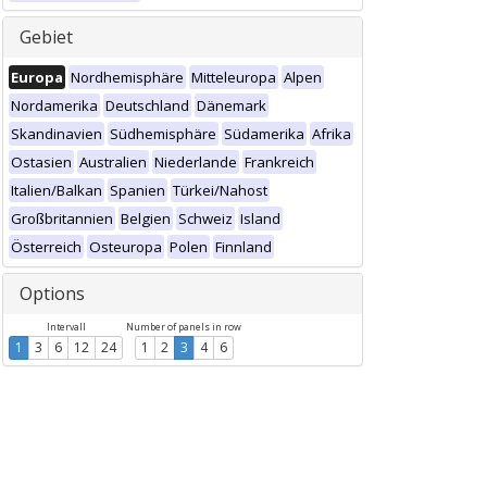
Gebiet
Europa
Nordhemisphäre
Mitteleuropa
Alpen
Nordamerika
Deutschland
Dänemark
Skandinavien
Südhemisphäre
Südamerika
Afrika
Ostasien
Australien
Niederlande
Frankreich
Italien/Balkan
Spanien
Türkei/Nahost
Großbritannien
Belgien
Schweiz
Island
Österreich
Osteuropa
Polen
Finnland
Options
Intervall
Number of panels in row
1
3
6
12
24
1
2
3
4
6