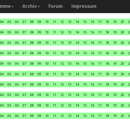
amme
Archiv
Forum
Impressum
04
05
06
07
08
09
10
11
12
13
14
15
16
17
18
19
20
2
04
05
06
07
08
09
10
11
12
13
14
15
16
17
18
19
20
2
04
05
06
07
08
09
10
11
12
13
14
15
16
17
18
19
20
2
04
05
06
07
08
09
10
11
12
13
14
15
16
17
18
19
20
2
04
05
06
07
08
09
10
11
12
13
14
15
16
17
18
19
20
2
04
05
06
07
08
09
10
11
12
13
14
15
16
17
18
19
20
2
04
05
06
07
08
09
10
11
12
13
14
15
16
17
18
19
20
2
04
05
06
07
08
09
10
11
12
13
14
15
16
17
18
19
20
2
04
05
06
07
08
09
10
11
12
13
14
15
16
17
18
19
20
2
04
05
06
07
08
09
10
11
12
13
14
15
16
17
18
19
20
2