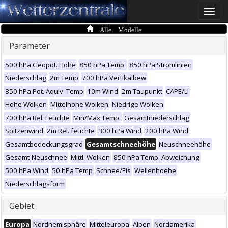
Toggle
naviga
Alle Modelle
Parameter
500 hPa Geopot. Höhe
850 hPa Temp.
850 hPa Stromlinien
Niederschlag
2m Temp
700 hPa Vertikalbew
850 hPa Pot. Äquiv. Temp
10m Wind
2m Taupunkt
CAPE/LI
Hohe Wolken
Mittelhohe Wolken
Niedrige Wolken
700 hPa Rel. Feuchte
Min/Max Temp.
Gesamtniederschlag
Spitzenwind
2m Rel. feuchte
300 hPa Wind
200 hPa Wind
Gesamtbedeckungsgrad
Gesamtschneehöhe
Neuschneehöhe
Gesamt-Neuschnee
Mittl. Wolken
850 hPa Temp. Abweichung
500 hPa Wind
50 hPa Temp
Schnee/Eis
Wellenhoehe
Niederschlagsform
Gebiet
Europa
Nordhemisphäre
Mitteleuropa
Alpen
Nordamerika