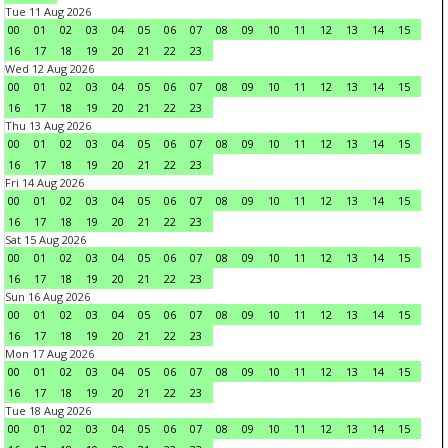
Tue 11 Aug 2026
00
01
02
03
04
05
06
07
08
09
10
11
12
13
14
15
16
17
18
19
20
21
22
23
Wed 12 Aug 2026
00
01
02
03
04
05
06
07
08
09
10
11
12
13
14
15
16
17
18
19
20
21
22
23
Thu 13 Aug 2026
00
01
02
03
04
05
06
07
08
09
10
11
12
13
14
15
16
17
18
19
20
21
22
23
Fri 14 Aug 2026
00
01
02
03
04
05
06
07
08
09
10
11
12
13
14
15
16
17
18
19
20
21
22
23
Sat 15 Aug 2026
00
01
02
03
04
05
06
07
08
09
10
11
12
13
14
15
16
17
18
19
20
21
22
23
Sun 16 Aug 2026
00
01
02
03
04
05
06
07
08
09
10
11
12
13
14
15
16
17
18
19
20
21
22
23
Mon 17 Aug 2026
00
01
02
03
04
05
06
07
08
09
10
11
12
13
14
15
16
17
18
19
20
21
22
23
Tue 18 Aug 2026
00
01
02
03
04
05
06
07
08
09
10
11
12
13
14
15