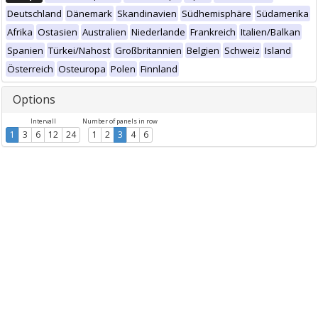
Deutschland
Dänemark
Skandinavien
Südhemisphäre
Südamerika
Afrika
Ostasien
Australien
Niederlande
Frankreich
Italien/Balkan
Spanien
Türkei/Nahost
Großbritannien
Belgien
Schweiz
Island
Österreich
Osteuropa
Polen
Finnland
Options
Intervall
Number of panels in row
1
3
6
12
24
1
2
3
4
6