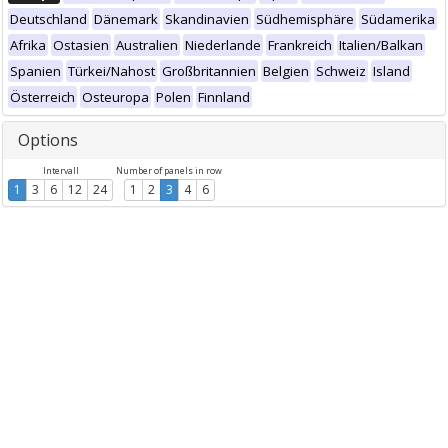
Deutschland
Dänemark
Skandinavien
Südhemisphäre
Südamerika
Afrika
Ostasien
Australien
Niederlande
Frankreich
Italien/Balkan
Spanien
Türkei/Nahost
Großbritannien
Belgien
Schweiz
Island
Österreich
Osteuropa
Polen
Finnland
Options
Intervall
Number of panels in row
1
3
6
12
24
1
2
3
4
6