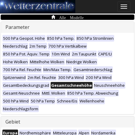
Toggle
naviga
Alle Modelle
Parameter
500 hPa Geopot. Höhe
850 hPa Temp.
850 hPa Stromlinien
Niederschlag
2m Temp
700 hPa Vertikalbew
850 hPa Pot. Äquiv. Temp
10m Wind
2m Taupunkt
CAPE/LI
Hohe Wolken
Mittelhohe Wolken
Niedrige Wolken
700 hPa Rel. Feuchte
Min/Max Temp.
Gesamtniederschlag
Spitzenwind
2m Rel. feuchte
300 hPa Wind
200 hPa Wind
Gesamtbedeckungsgrad
Gesamtschneehöhe
Neuschneehöhe
Gesamt-Neuschnee
Mittl. Wolken
850 hPa Temp. Abweichung
500 hPa Wind
50 hPa Temp
Schnee/Eis
Wellenhoehe
Niederschlagsform
Gebiet
Europa
Nordhemisphäre
Mitteleuropa
Alpen
Nordamerika