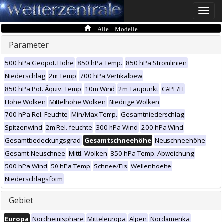
Toggle
naviga
Alle Modelle
Parameter
500 hPa Geopot. Höhe
850 hPa Temp.
850 hPa Stromlinien
Niederschlag
2m Temp
700 hPa Vertikalbew
850 hPa Pot. Äquiv. Temp
10m Wind
2m Taupunkt
CAPE/LI
Hohe Wolken
Mittelhohe Wolken
Niedrige Wolken
700 hPa Rel. Feuchte
Min/Max Temp.
Gesamtniederschlag
Spitzenwind
2m Rel. feuchte
300 hPa Wind
200 hPa Wind
Gesamtbedeckungsgrad
Gesamtschneehöhe
Neuschneehöhe
Gesamt-Neuschnee
Mittl. Wolken
850 hPa Temp. Abweichung
500 hPa Wind
50 hPa Temp
Schnee/Eis
Wellenhoehe
Niederschlagsform
Gebiet
Europa
Nordhemisphäre
Mitteleuropa
Alpen
Nordamerika