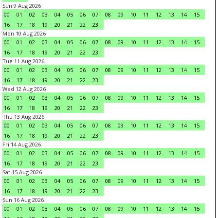
Sun 9 Aug 2026
00
01
02
03
04
05
06
07
08
09
10
11
12
13
14
15
16
17
18
19
20
21
22
23
Mon 10 Aug 2026
00
01
02
03
04
05
06
07
08
09
10
11
12
13
14
15
16
17
18
19
20
21
22
23
Tue 11 Aug 2026
00
01
02
03
04
05
06
07
08
09
10
11
12
13
14
15
16
17
18
19
20
21
22
23
Wed 12 Aug 2026
00
01
02
03
04
05
06
07
08
09
10
11
12
13
14
15
16
17
18
19
20
21
22
23
Thu 13 Aug 2026
00
01
02
03
04
05
06
07
08
09
10
11
12
13
14
15
16
17
18
19
20
21
22
23
Fri 14 Aug 2026
00
01
02
03
04
05
06
07
08
09
10
11
12
13
14
15
16
17
18
19
20
21
22
23
Sat 15 Aug 2026
00
01
02
03
04
05
06
07
08
09
10
11
12
13
14
15
16
17
18
19
20
21
22
23
Sun 16 Aug 2026
00
01
02
03
04
05
06
07
08
09
10
11
12
13
14
15