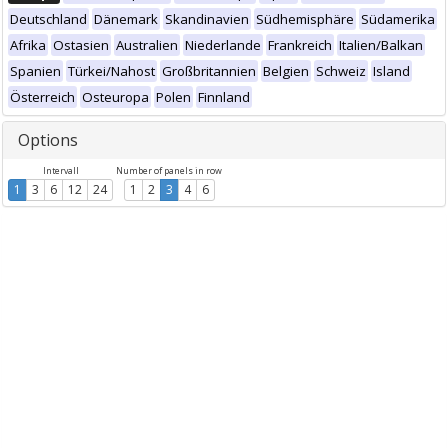
Deutschland
Dänemark
Skandinavien
Südhemisphäre
Südamerika
Afrika
Ostasien
Australien
Niederlande
Frankreich
Italien/Balkan
Spanien
Türkei/Nahost
Großbritannien
Belgien
Schweiz
Island
Österreich
Osteuropa
Polen
Finnland
Options
Intervall
Number of panels in row
1
3
6
12
24
1
2
3
4
6