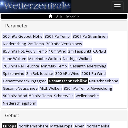
Toggle
naviga
Alle Modelle
Parameter
500 hPa Geopot. Höhe
850 hPa Temp.
850 hPa Stromlinien
Niederschlag
2m Temp
700 hPa Vertikalbew
850 hPa Pot. Äquiv. Temp
10m Wind
2m Taupunkt
CAPE/LI
Hohe Wolken
Mittelhohe Wolken
Niedrige Wolken
700 hPa Rel. Feuchte
Min/Max Temp.
Gesamtniederschlag
Spitzenwind
2m Rel. feuchte
300 hPa Wind
200 hPa Wind
Gesamtbedeckungsgrad
Gesamtschneehöhe
Neuschneehöhe
Gesamt-Neuschnee
Mittl. Wolken
850 hPa Temp. Abweichung
500 hPa Wind
50 hPa Temp
Schnee/Eis
Wellenhoehe
Niederschlagsform
Gebiet
Europa
Nordhemisphäre
Mitteleuropa
Alpen
Nordamerika