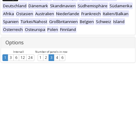
Deutschland
Dänemark
Skandinavien
Südhemisphäre
Südamerika
Afrika
Ostasien
Australien
Niederlande
Frankreich
Italien/Balkan
Spanien
Türkei/Nahost
Großbritannien
Belgien
Schweiz
Island
Österreich
Osteuropa
Polen
Finnland
Options
Intervall
Number of panels in row
1
3
6
12
24
1
2
3
4
6