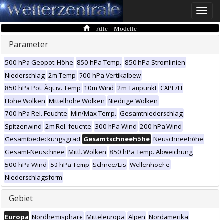
Toggle
naviga
Alle Modelle
Parameter
500 hPa Geopot. Höhe
850 hPa Temp.
850 hPa Stromlinien
Niederschlag
2m Temp
700 hPa Vertikalbew
850 hPa Pot. Äquiv. Temp
10m Wind
2m Taupunkt
CAPE/LI
Hohe Wolken
Mittelhohe Wolken
Niedrige Wolken
700 hPa Rel. Feuchte
Min/Max Temp.
Gesamtniederschlag
Spitzenwind
2m Rel. feuchte
300 hPa Wind
200 hPa Wind
Gesamtbedeckungsgrad
Gesamtschneehöhe
Neuschneehöhe
Gesamt-Neuschnee
Mittl. Wolken
850 hPa Temp. Abweichung
500 hPa Wind
50 hPa Temp
Schnee/Eis
Wellenhoehe
Niederschlagsform
Gebiet
Europa
Nordhemisphäre
Mitteleuropa
Alpen
Nordamerika