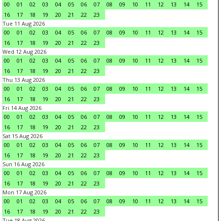
00
01
02
03
04
05
06
07
08
09
10
11
12
13
14
15
16
17
18
19
20
21
22
23
Tue 11 Aug 2026
00
01
02
03
04
05
06
07
08
09
10
11
12
13
14
15
16
17
18
19
20
21
22
23
Wed 12 Aug 2026
00
01
02
03
04
05
06
07
08
09
10
11
12
13
14
15
16
17
18
19
20
21
22
23
Thu 13 Aug 2026
00
01
02
03
04
05
06
07
08
09
10
11
12
13
14
15
16
17
18
19
20
21
22
23
Fri 14 Aug 2026
00
01
02
03
04
05
06
07
08
09
10
11
12
13
14
15
16
17
18
19
20
21
22
23
Sat 15 Aug 2026
00
01
02
03
04
05
06
07
08
09
10
11
12
13
14
15
16
17
18
19
20
21
22
23
Sun 16 Aug 2026
00
01
02
03
04
05
06
07
08
09
10
11
12
13
14
15
16
17
18
19
20
21
22
23
Mon 17 Aug 2026
00
01
02
03
04
05
06
07
08
09
10
11
12
13
14
15
16
17
18
19
20
21
22
23
Tue 18 Aug 2026