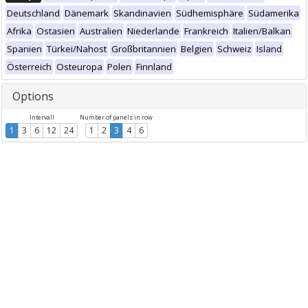
Deutschland
Dänemark
Skandinavien
Südhemisphäre
Südamerika
Afrika
Ostasien
Australien
Niederlande
Frankreich
Italien/Balkan
Spanien
Türkei/Nahost
Großbritannien
Belgien
Schweiz
Island
Österreich
Osteuropa
Polen
Finnland
Options
Intervall
Number of panels in row
1
3
6
12
24
1
2
3
4
6