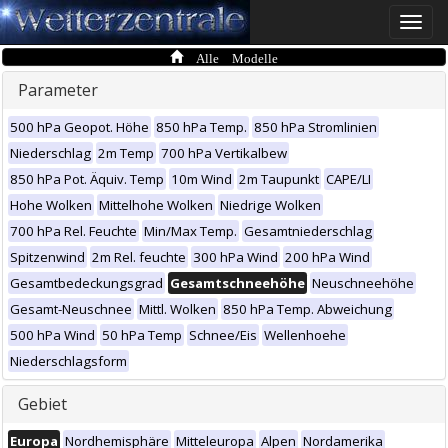
Toggle
naviga
Alle Modelle
Parameter
500 hPa Geopot. Höhe
850 hPa Temp.
850 hPa Stromlinien
Niederschlag
2m Temp
700 hPa Vertikalbew
850 hPa Pot. Äquiv. Temp
10m Wind
2m Taupunkt
CAPE/LI
Hohe Wolken
Mittelhohe Wolken
Niedrige Wolken
700 hPa Rel. Feuchte
Min/Max Temp.
Gesamtniederschlag
Spitzenwind
2m Rel. feuchte
300 hPa Wind
200 hPa Wind
Gesamtbedeckungsgrad
Gesamtschneehöhe
Neuschneehöhe
Gesamt-Neuschnee
Mittl. Wolken
850 hPa Temp. Abweichung
500 hPa Wind
50 hPa Temp
Schnee/Eis
Wellenhoehe
Niederschlagsform
Gebiet
Europa
Nordhemisphäre
Mitteleuropa
Alpen
Nordamerika