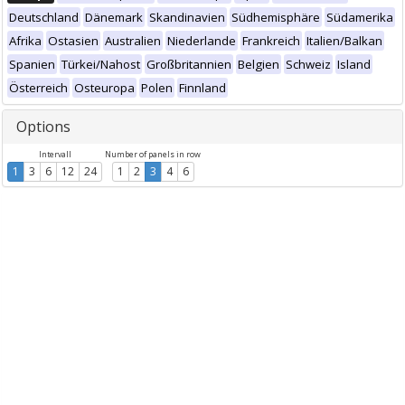
Deutschland
Dänemark
Skandinavien
Südhemisphäre
Südamerika
Afrika
Ostasien
Australien
Niederlande
Frankreich
Italien/Balkan
Spanien
Türkei/Nahost
Großbritannien
Belgien
Schweiz
Island
Österreich
Osteuropa
Polen
Finnland
Options
Intervall
Number of panels in row
1
3
6
12
24
1
2
3
4
6