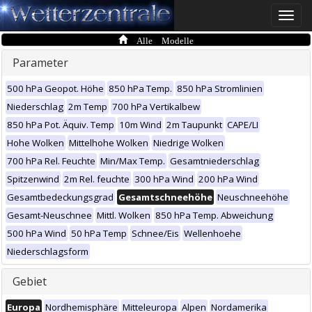
Toggle
naviga
Alle Modelle
Parameter
500 hPa Geopot. Höhe
850 hPa Temp.
850 hPa Stromlinien
Niederschlag
2m Temp
700 hPa Vertikalbew
850 hPa Pot. Äquiv. Temp
10m Wind
2m Taupunkt
CAPE/LI
Hohe Wolken
Mittelhohe Wolken
Niedrige Wolken
700 hPa Rel. Feuchte
Min/Max Temp.
Gesamtniederschlag
Spitzenwind
2m Rel. feuchte
300 hPa Wind
200 hPa Wind
Gesamtbedeckungsgrad
Gesamtschneehöhe
Neuschneehöhe
Gesamt-Neuschnee
Mittl. Wolken
850 hPa Temp. Abweichung
500 hPa Wind
50 hPa Temp
Schnee/Eis
Wellenhoehe
Niederschlagsform
Gebiet
Europa
Nordhemisphäre
Mitteleuropa
Alpen
Nordamerika