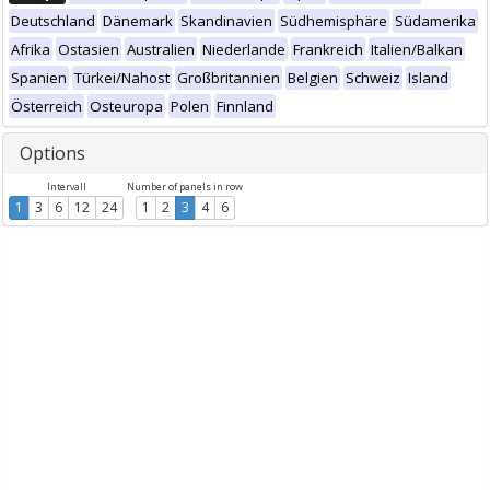
Deutschland
Dänemark
Skandinavien
Südhemisphäre
Südamerika
Afrika
Ostasien
Australien
Niederlande
Frankreich
Italien/Balkan
Spanien
Türkei/Nahost
Großbritannien
Belgien
Schweiz
Island
Österreich
Osteuropa
Polen
Finnland
Options
Intervall
Number of panels in row
1
3
6
12
24
1
2
3
4
6