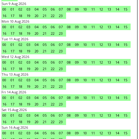
Sun 9 Aug 2026
00
01
02
03
04
05
06
07
08
09
10
11
12
13
14
15
16
17
18
19
20
21
22
23
Mon 10 Aug 2026
00
01
02
03
04
05
06
07
08
09
10
11
12
13
14
15
16
17
18
19
20
21
22
23
Tue 11 Aug 2026
00
01
02
03
04
05
06
07
08
09
10
11
12
13
14
15
16
17
18
19
20
21
22
23
Wed 12 Aug 2026
00
01
02
03
04
05
06
07
08
09
10
11
12
13
14
15
16
17
18
19
20
21
22
23
Thu 13 Aug 2026
00
01
02
03
04
05
06
07
08
09
10
11
12
13
14
15
16
17
18
19
20
21
22
23
Fri 14 Aug 2026
00
01
02
03
04
05
06
07
08
09
10
11
12
13
14
15
16
17
18
19
20
21
22
23
Sat 15 Aug 2026
00
01
02
03
04
05
06
07
08
09
10
11
12
13
14
15
16
17
18
19
20
21
22
23
Sun 16 Aug 2026
00
01
02
03
04
05
06
07
08
09
10
11
12
13
14
15