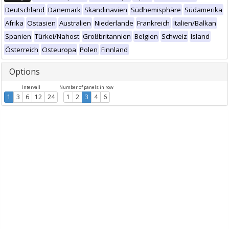
Deutschland
Dänemark
Skandinavien
Südhemisphäre
Südamerika
Afrika
Ostasien
Australien
Niederlande
Frankreich
Italien/Balkan
Spanien
Türkei/Nahost
Großbritannien
Belgien
Schweiz
Island
Österreich
Osteuropa
Polen
Finnland
Options
Intervall
Number of panels in row
1
3
6
12
24
1
2
3
4
6