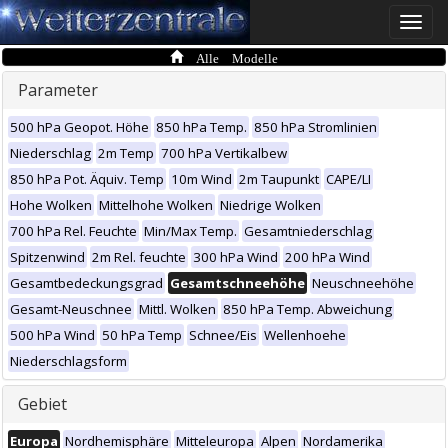
Toggle
naviga
Alle Modelle
Parameter
500 hPa Geopot. Höhe
850 hPa Temp.
850 hPa Stromlinien
Niederschlag
2m Temp
700 hPa Vertikalbew
850 hPa Pot. Äquiv. Temp
10m Wind
2m Taupunkt
CAPE/LI
Hohe Wolken
Mittelhohe Wolken
Niedrige Wolken
700 hPa Rel. Feuchte
Min/Max Temp.
Gesamtniederschlag
Spitzenwind
2m Rel. feuchte
300 hPa Wind
200 hPa Wind
Gesamtbedeckungsgrad
Gesamtschneehöhe
Neuschneehöhe
Gesamt-Neuschnee
Mittl. Wolken
850 hPa Temp. Abweichung
500 hPa Wind
50 hPa Temp
Schnee/Eis
Wellenhoehe
Niederschlagsform
Gebiet
Europa
Nordhemisphäre
Mitteleuropa
Alpen
Nordamerika