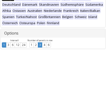
Deutschland
Dänemark
Skandinavien
Südhemisphäre
Südamerika
Afrika
Ostasien
Australien
Niederlande
Frankreich
Italien/Balkan
Spanien
Türkei/Nahost
Großbritannien
Belgien
Schweiz
Island
Österreich
Osteuropa
Polen
Finnland
Options
Intervall
Number of panels in row
1
3
6
12
24
1
2
3
4
6