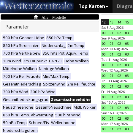
Top Karten
Diagr
Alle Modelle
12
13
14
15
Parameter
Sat 8 Aug 2026
00
01
02
03
500 hPa Geopot. Höhe
850 hPa Temp.
Sun 9 Aug 2026
00
01
02
03
850 hPa Stromlinien
Niederschlag
2m Temp
Mon 10 Aug 2026
700 hPa Vertikalbew
850 hPa Pot. Äquiv. Temp
00
01
02
03
Tue 11 Aug 2026
10m Wind
2m Taupunkt
CAPE/LI
Hohe Wolken
00
01
02
03
Mittelhohe Wolken
Niedrige Wolken
Wed 12 Aug 2026
00
01
02
03
700 hPa Rel. Feuchte
Min/Max Temp.
Thu 13 Aug 2026
Gesamtniederschlag
Spitzenwind
2m Rel. feuchte
00
01
02
03
300 hPa Wind
200 hPa Wind
Fri 14 Aug 2026
00
01
02
03
Gesamtbedeckungsgrad
Gesamtschneehöhe
Sat 15 Aug 2026
Neuschneehöhe
Gesamt-Neuschnee
Mittl. Wolken
00
01
02
03
Sun 16 Aug 2026
850 hPa Temp. Abweichung
500 hPa Wind
00
01
02
03
50 hPa Temp
Schnee/Eis
Wellenhoehe
Mon 17 Aug 2026
00
01
02
03
Niederschlagsform