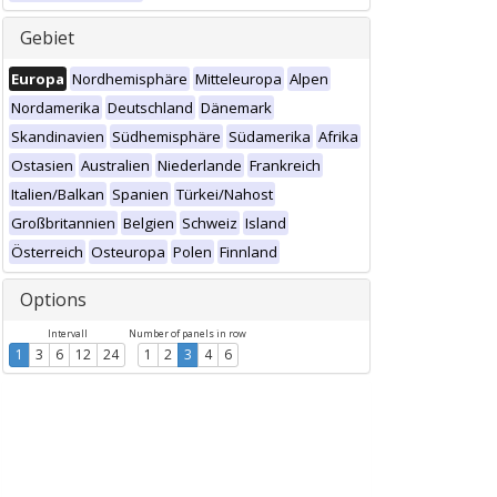
Gebiet
Europa
Nordhemisphäre
Mitteleuropa
Alpen
Nordamerika
Deutschland
Dänemark
Skandinavien
Südhemisphäre
Südamerika
Afrika
Ostasien
Australien
Niederlande
Frankreich
Italien/Balkan
Spanien
Türkei/Nahost
Großbritannien
Belgien
Schweiz
Island
Österreich
Osteuropa
Polen
Finnland
Options
Intervall
Number of panels in row
1
3
6
12
24
1
2
3
4
6