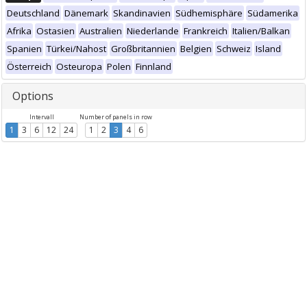
Deutschland
Dänemark
Skandinavien
Südhemisphäre
Südamerika
Afrika
Ostasien
Australien
Niederlande
Frankreich
Italien/Balkan
Spanien
Türkei/Nahost
Großbritannien
Belgien
Schweiz
Island
Österreich
Osteuropa
Polen
Finnland
Options
Intervall
Number of panels in row
1
3
6
12
24
1
2
3
4
6