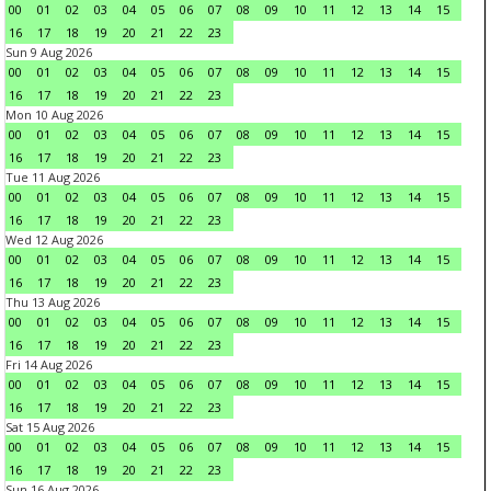
00
01
02
03
04
05
06
07
08
09
10
11
12
13
14
15
16
17
18
19
20
21
22
23
Sun 9 Aug 2026
00
01
02
03
04
05
06
07
08
09
10
11
12
13
14
15
16
17
18
19
20
21
22
23
Mon 10 Aug 2026
00
01
02
03
04
05
06
07
08
09
10
11
12
13
14
15
16
17
18
19
20
21
22
23
Tue 11 Aug 2026
00
01
02
03
04
05
06
07
08
09
10
11
12
13
14
15
16
17
18
19
20
21
22
23
Wed 12 Aug 2026
00
01
02
03
04
05
06
07
08
09
10
11
12
13
14
15
16
17
18
19
20
21
22
23
Thu 13 Aug 2026
00
01
02
03
04
05
06
07
08
09
10
11
12
13
14
15
16
17
18
19
20
21
22
23
Fri 14 Aug 2026
00
01
02
03
04
05
06
07
08
09
10
11
12
13
14
15
16
17
18
19
20
21
22
23
Sat 15 Aug 2026
00
01
02
03
04
05
06
07
08
09
10
11
12
13
14
15
16
17
18
19
20
21
22
23
Sun 16 Aug 2026