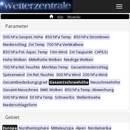
Toggle
naviga
Alle Modelle
Parameter
500 hPa Geopot. Höhe
850 hPa Temp.
850 hPa Stromlinien
Niederschlag
2m Temp
700 hPa Vertikalbew
850 hPa Pot. Äquiv. Temp
10m Wind
2m Taupunkt
CAPE/LI
Hohe Wolken
Mittelhohe Wolken
Niedrige Wolken
700 hPa Rel. Feuchte
Min/Max Temp.
Gesamtniederschlag
Spitzenwind
2m Rel. feuchte
300 hPa Wind
200 hPa Wind
Gesamtbedeckungsgrad
Gesamtschneehöhe
Neuschneehöhe
Gesamt-Neuschnee
Mittl. Wolken
850 hPa Temp. Abweichung
500 hPa Wind
50 hPa Temp
Schnee/Eis
Wellenhoehe
Niederschlagsform
Gebiet
Europa
Nordhemisphäre
Mitteleuropa
Alpen
Nordamerika