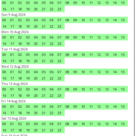
00
01
02
03
04
05
06
07
08
09
10
11
12
13
14
15
16
17
18
19
20
21
22
23
Sun 9 Aug 2026
00
01
02
03
04
05
06
07
08
09
10
11
12
13
14
15
16
17
18
19
20
21
22
23
Mon 10 Aug 2026
00
01
02
03
04
05
06
07
08
09
10
11
12
13
14
15
16
17
18
19
20
21
22
23
Tue 11 Aug 2026
00
01
02
03
04
05
06
07
08
09
10
11
12
13
14
15
16
17
18
19
20
21
22
23
Wed 12 Aug 2026
00
01
02
03
04
05
06
07
08
09
10
11
12
13
14
15
16
17
18
19
20
21
22
23
Thu 13 Aug 2026
00
01
02
03
04
05
06
07
08
09
10
11
12
13
14
15
16
17
18
19
20
21
22
23
Fri 14 Aug 2026
00
01
02
03
04
05
06
07
08
09
10
11
12
13
14
15
16
17
18
19
20
21
22
23
Sat 15 Aug 2026
00
01
02
03
04
05
06
07
08
09
10
11
12
13
14
15
16
17
18
19
20
21
22
23
Sun 16 Aug 2026