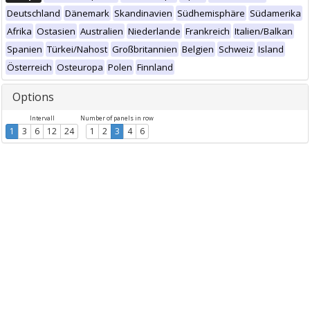
Deutschland
Dänemark
Skandinavien
Südhemisphäre
Südamerika
Afrika
Ostasien
Australien
Niederlande
Frankreich
Italien/Balkan
Spanien
Türkei/Nahost
Großbritannien
Belgien
Schweiz
Island
Österreich
Osteuropa
Polen
Finnland
Options
Intervall
Number of panels in row
1
3
6
12
24
1
2
3
4
6