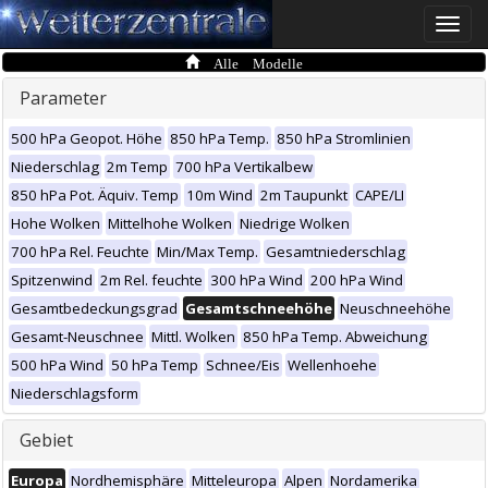
Toggle
naviga
Alle Modelle
Parameter
500 hPa Geopot. Höhe
850 hPa Temp.
850 hPa Stromlinien
Niederschlag
2m Temp
700 hPa Vertikalbew
850 hPa Pot. Äquiv. Temp
10m Wind
2m Taupunkt
CAPE/LI
Hohe Wolken
Mittelhohe Wolken
Niedrige Wolken
700 hPa Rel. Feuchte
Min/Max Temp.
Gesamtniederschlag
Spitzenwind
2m Rel. feuchte
300 hPa Wind
200 hPa Wind
Gesamtbedeckungsgrad
Gesamtschneehöhe
Neuschneehöhe
Gesamt-Neuschnee
Mittl. Wolken
850 hPa Temp. Abweichung
500 hPa Wind
50 hPa Temp
Schnee/Eis
Wellenhoehe
Niederschlagsform
Gebiet
Europa
Nordhemisphäre
Mitteleuropa
Alpen
Nordamerika