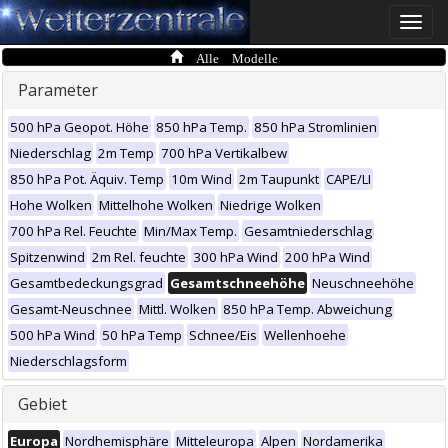
Toggle
naviga
Alle Modelle
Parameter
500 hPa Geopot. Höhe
850 hPa Temp.
850 hPa Stromlinien
Niederschlag
2m Temp
700 hPa Vertikalbew
850 hPa Pot. Äquiv. Temp
10m Wind
2m Taupunkt
CAPE/LI
Hohe Wolken
Mittelhohe Wolken
Niedrige Wolken
700 hPa Rel. Feuchte
Min/Max Temp.
Gesamtniederschlag
Spitzenwind
2m Rel. feuchte
300 hPa Wind
200 hPa Wind
Gesamtbedeckungsgrad
Gesamtschneehöhe
Neuschneehöhe
Gesamt-Neuschnee
Mittl. Wolken
850 hPa Temp. Abweichung
500 hPa Wind
50 hPa Temp
Schnee/Eis
Wellenhoehe
Niederschlagsform
Gebiet
Europa
Nordhemisphäre
Mitteleuropa
Alpen
Nordamerika