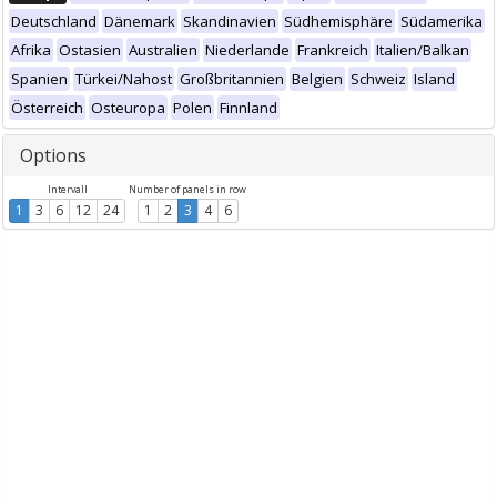
Deutschland
Dänemark
Skandinavien
Südhemisphäre
Südamerika
Afrika
Ostasien
Australien
Niederlande
Frankreich
Italien/Balkan
Spanien
Türkei/Nahost
Großbritannien
Belgien
Schweiz
Island
Österreich
Osteuropa
Polen
Finnland
Options
Intervall
Number of panels in row
1
3
6
12
24
1
2
3
4
6