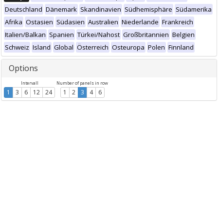
Deutschland
Dänemark
Skandinavien
Südhemisphäre
Südamerika
Afrika
Ostasien
Südasien
Australien
Niederlande
Frankreich
Italien/Balkan
Spanien
Türkei/Nahost
Großbritannien
Belgien
Schweiz
Island
Global
Österreich
Osteuropa
Polen
Finnland
Options
Intervall
Number of panels in row
1
3
6
12
24
1
2
3
4
6