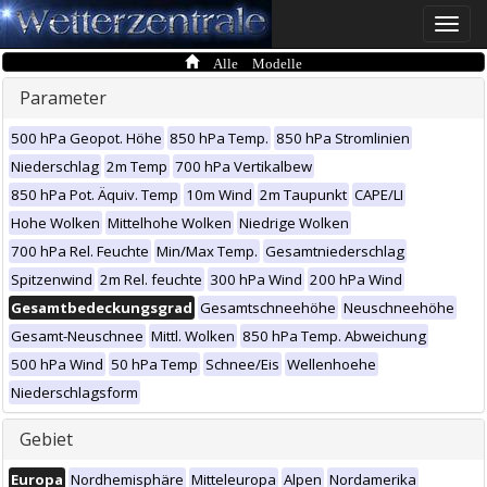
Toggle
naviga
Alle Modelle
Parameter
500 hPa Geopot. Höhe
850 hPa Temp.
850 hPa Stromlinien
Niederschlag
2m Temp
700 hPa Vertikalbew
850 hPa Pot. Äquiv. Temp
10m Wind
2m Taupunkt
CAPE/LI
Hohe Wolken
Mittelhohe Wolken
Niedrige Wolken
700 hPa Rel. Feuchte
Min/Max Temp.
Gesamtniederschlag
Spitzenwind
2m Rel. feuchte
300 hPa Wind
200 hPa Wind
Gesamtbedeckungsgrad
Gesamtschneehöhe
Neuschneehöhe
Gesamt-Neuschnee
Mittl. Wolken
850 hPa Temp. Abweichung
500 hPa Wind
50 hPa Temp
Schnee/Eis
Wellenhoehe
Niederschlagsform
Gebiet
Europa
Nordhemisphäre
Mitteleuropa
Alpen
Nordamerika