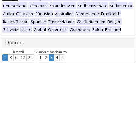
Deutschland
Dänemark
Skandinavien
Südhemisphäre
Südamerika
Afrika
Ostasien
Südasien
Australien
Niederlande
Frankreich
Italien/Balkan
Spanien
Türkei/Nahost
Großbritannien
Belgien
Schweiz
Island
Global
Österreich
Osteuropa
Polen
Finnland
Options
Intervall
Number of panels in row
1
3
6
12
24
1
2
3
4
6