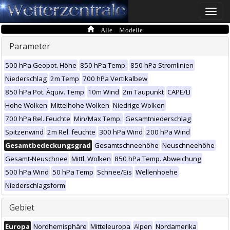
Toggle
naviga
Alle Modelle
Parameter
500 hPa Geopot. Höhe
850 hPa Temp.
850 hPa Stromlinien
Niederschlag
2m Temp
700 hPa Vertikalbew
850 hPa Pot. Äquiv. Temp
10m Wind
2m Taupunkt
CAPE/LI
Hohe Wolken
Mittelhohe Wolken
Niedrige Wolken
700 hPa Rel. Feuchte
Min/Max Temp.
Gesamtniederschlag
Spitzenwind
2m Rel. feuchte
300 hPa Wind
200 hPa Wind
Gesamtbedeckungsgrad
Gesamtschneehöhe
Neuschneehöhe
Gesamt-Neuschnee
Mittl. Wolken
850 hPa Temp. Abweichung
500 hPa Wind
50 hPa Temp
Schnee/Eis
Wellenhoehe
Niederschlagsform
Gebiet
Europa
Nordhemisphäre
Mitteleuropa
Alpen
Nordamerika