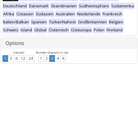
Deutschland
Dänemark
Skandinavien
Südhemisphäre
Südamerika
Afrika
Ostasien
Südasien
Australien
Niederlande
Frankreich
Italien/Balkan
Spanien
Türkei/Nahost
Großbritannien
Belgien
Schweiz
Island
Global
Österreich
Osteuropa
Polen
Finnland
Options
Intervall
Number of panels in row
1
3
6
12
24
1
2
3
4
6