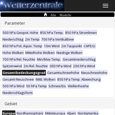
Toggle
naviga
Alle Modelle
Parameter
500 hPa Geopot. Höhe
850 hPa Temp.
850 hPa Stromlinien
Niederschlag
2m Temp
700 hPa Vertikalbew
850 hPa Pot. Äquiv. Temp
10m Wind
2m Taupunkt
CAPE/LI
Hohe Wolken
Mittelhohe Wolken
Niedrige Wolken
700 hPa Rel. Feuchte
Min/Max Temp.
Gesamtniederschlag
Spitzenwind
2m Rel. feuchte
300 hPa Wind
200 hPa Wind
Gesamtbedeckungsgrad
Gesamtschneehöhe
Neuschneehöhe
Gesamt-Neuschnee
Mittl. Wolken
850 hPa Temp. Abweichung
500 hPa Wind
50 hPa Temp
Schnee/Eis
Wellenhoehe
Niederschlagsform
Gebiet
Europa
Nordhemisphäre
Mitteleuropa
Alpen
Nordamerika