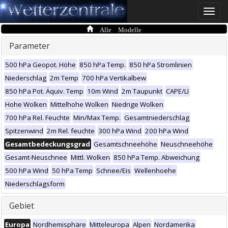
Toggle
naviga
Alle Modelle
Parameter
500 hPa Geopot. Höhe
850 hPa Temp.
850 hPa Stromlinien
Niederschlag
2m Temp
700 hPa Vertikalbew
850 hPa Pot. Äquiv. Temp
10m Wind
2m Taupunkt
CAPE/LI
Hohe Wolken
Mittelhohe Wolken
Niedrige Wolken
700 hPa Rel. Feuchte
Min/Max Temp.
Gesamtniederschlag
Spitzenwind
2m Rel. feuchte
300 hPa Wind
200 hPa Wind
Gesamtbedeckungsgrad
Gesamtschneehöhe
Neuschneehöhe
Gesamt-Neuschnee
Mittl. Wolken
850 hPa Temp. Abweichung
500 hPa Wind
50 hPa Temp
Schnee/Eis
Wellenhoehe
Niederschlagsform
Gebiet
Europa
Nordhemisphäre
Mitteleuropa
Alpen
Nordamerika