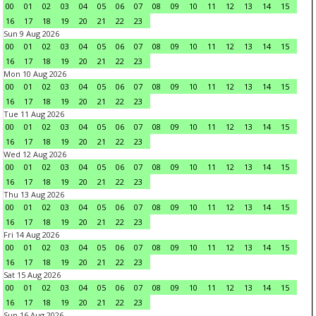
00
01
02
03
04
05
06
07
08
09
10
11
12
13
14
15
16
17
18
19
20
21
22
23
Sun 9 Aug 2026
00
01
02
03
04
05
06
07
08
09
10
11
12
13
14
15
16
17
18
19
20
21
22
23
Mon 10 Aug 2026
00
01
02
03
04
05
06
07
08
09
10
11
12
13
14
15
16
17
18
19
20
21
22
23
Tue 11 Aug 2026
00
01
02
03
04
05
06
07
08
09
10
11
12
13
14
15
16
17
18
19
20
21
22
23
Wed 12 Aug 2026
00
01
02
03
04
05
06
07
08
09
10
11
12
13
14
15
16
17
18
19
20
21
22
23
Thu 13 Aug 2026
00
01
02
03
04
05
06
07
08
09
10
11
12
13
14
15
16
17
18
19
20
21
22
23
Fri 14 Aug 2026
00
01
02
03
04
05
06
07
08
09
10
11
12
13
14
15
16
17
18
19
20
21
22
23
Sat 15 Aug 2026
00
01
02
03
04
05
06
07
08
09
10
11
12
13
14
15
16
17
18
19
20
21
22
23
Sun 16 Aug 2026