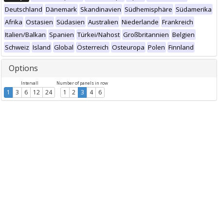
Deutschland
Dänemark
Skandinavien
Südhemisphäre
Südamerika
Afrika
Ostasien
Südasien
Australien
Niederlande
Frankreich
Italien/Balkan
Spanien
Türkei/Nahost
Großbritannien
Belgien
Schweiz
Island
Global
Österreich
Osteuropa
Polen
Finnland
Options
Intervall
Number of panels in row
1
3
6
12
24
1
2
3
4
6