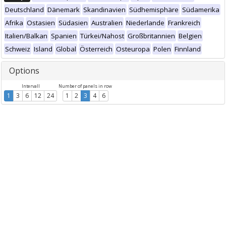
Deutschland
Dänemark
Skandinavien
Südhemisphäre
Südamerika
Afrika
Ostasien
Südasien
Australien
Niederlande
Frankreich
Italien/Balkan
Spanien
Türkei/Nahost
Großbritannien
Belgien
Schweiz
Island
Global
Österreich
Osteuropa
Polen
Finnland
Options
Intervall
Number of panels in row
1
3
6
12
24
1
2
3
4
6