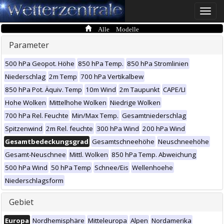
Toggle
naviga
Alle Modelle
Parameter
500 hPa Geopot. Höhe
850 hPa Temp.
850 hPa Stromlinien
Niederschlag
2m Temp
700 hPa Vertikalbew
850 hPa Pot. Äquiv. Temp
10m Wind
2m Taupunkt
CAPE/LI
Hohe Wolken
Mittelhohe Wolken
Niedrige Wolken
700 hPa Rel. Feuchte
Min/Max Temp.
Gesamtniederschlag
Spitzenwind
2m Rel. feuchte
300 hPa Wind
200 hPa Wind
Gesamtbedeckungsgrad
Gesamtschneehöhe
Neuschneehöhe
Gesamt-Neuschnee
Mittl. Wolken
850 hPa Temp. Abweichung
500 hPa Wind
50 hPa Temp
Schnee/Eis
Wellenhoehe
Niederschlagsform
Gebiet
Europa
Nordhemisphäre
Mitteleuropa
Alpen
Nordamerika