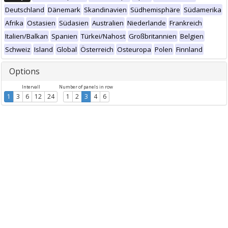
Deutschland
Dänemark
Skandinavien
Südhemisphäre
Südamerika
Afrika
Ostasien
Südasien
Australien
Niederlande
Frankreich
Italien/Balkan
Spanien
Türkei/Nahost
Großbritannien
Belgien
Schweiz
Island
Global
Österreich
Osteuropa
Polen
Finnland
Options
Intervall
Number of panels in row
1
3
6
12
24
1
2
3
4
6