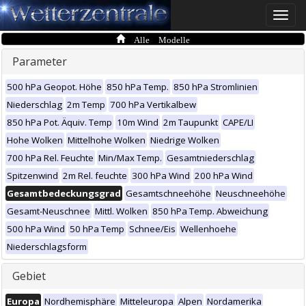
Toggle
naviga
Alle Modelle
Parameter
500 hPa Geopot. Höhe
850 hPa Temp.
850 hPa Stromlinien
Niederschlag
2m Temp
700 hPa Vertikalbew
850 hPa Pot. Äquiv. Temp
10m Wind
2m Taupunkt
CAPE/LI
Hohe Wolken
Mittelhohe Wolken
Niedrige Wolken
700 hPa Rel. Feuchte
Min/Max Temp.
Gesamtniederschlag
Spitzenwind
2m Rel. feuchte
300 hPa Wind
200 hPa Wind
Gesamtbedeckungsgrad
Gesamtschneehöhe
Neuschneehöhe
Gesamt-Neuschnee
Mittl. Wolken
850 hPa Temp. Abweichung
500 hPa Wind
50 hPa Temp
Schnee/Eis
Wellenhoehe
Niederschlagsform
Gebiet
Europa
Nordhemisphäre
Mitteleuropa
Alpen
Nordamerika