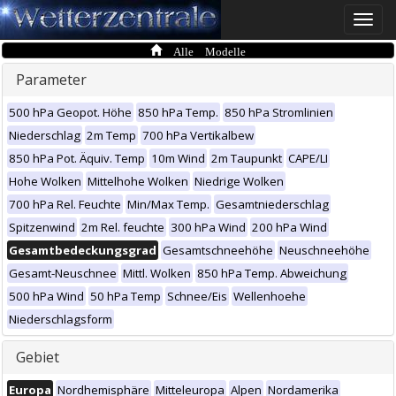
Toggle
naviga
Alle Modelle
Parameter
500 hPa Geopot. Höhe
850 hPa Temp.
850 hPa Stromlinien
Niederschlag
2m Temp
700 hPa Vertikalbew
850 hPa Pot. Äquiv. Temp
10m Wind
2m Taupunkt
CAPE/LI
Hohe Wolken
Mittelhohe Wolken
Niedrige Wolken
700 hPa Rel. Feuchte
Min/Max Temp.
Gesamtniederschlag
Spitzenwind
2m Rel. feuchte
300 hPa Wind
200 hPa Wind
Gesamtbedeckungsgrad
Gesamtschneehöhe
Neuschneehöhe
Gesamt-Neuschnee
Mittl. Wolken
850 hPa Temp. Abweichung
500 hPa Wind
50 hPa Temp
Schnee/Eis
Wellenhoehe
Niederschlagsform
Gebiet
Europa
Nordhemisphäre
Mitteleuropa
Alpen
Nordamerika