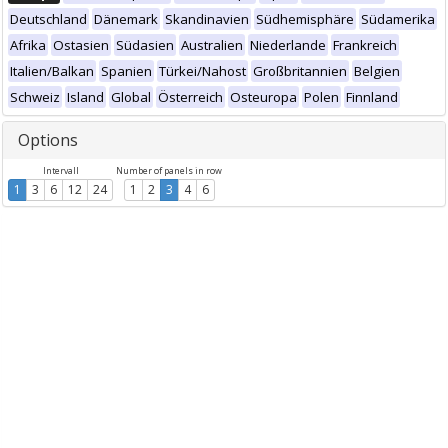
Deutschland
Dänemark
Skandinavien
Südhemisphäre
Südamerika
Afrika
Ostasien
Südasien
Australien
Niederlande
Frankreich
Italien/Balkan
Spanien
Türkei/Nahost
Großbritannien
Belgien
Schweiz
Island
Global
Österreich
Osteuropa
Polen
Finnland
Options
Intervall
Number of panels in row
1
3
6
12
24
1
2
3
4
6