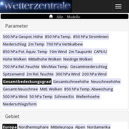
Toggle
naviga
Alle Modelle
Parameter
500 hPa Geopot. Höhe
850 hPa Temp.
850 hPa Stromlinien
Niederschlag
2m Temp
700 hPa Vertikalbew
850 hPa Pot. Äquiv. Temp
10m Wind
2m Taupunkt
CAPE/LI
Hohe Wolken
Mittelhohe Wolken
Niedrige Wolken
700 hPa Rel. Feuchte
Min/Max Temp.
Gesamtniederschlag
Spitzenwind
2m Rel. feuchte
300 hPa Wind
200 hPa Wind
Gesamtbedeckungsgrad
Gesamtschneehöhe
Neuschneehöhe
Gesamt-Neuschnee
Mittl. Wolken
850 hPa Temp. Abweichung
500 hPa Wind
50 hPa Temp
Schnee/Eis
Wellenhoehe
Niederschlagsform
Gebiet
Europa
Nordhemisphäre
Mitteleuropa
Alpen
Nordamerika