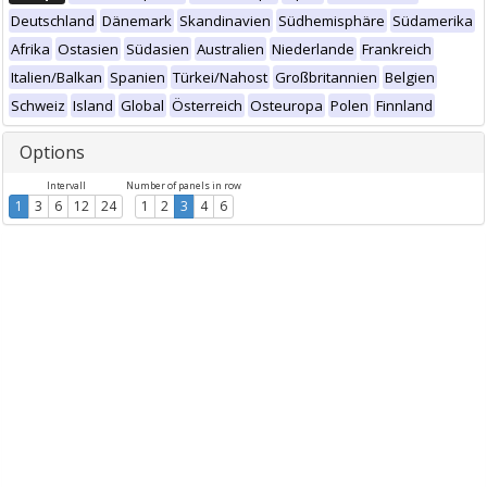
Deutschland
Dänemark
Skandinavien
Südhemisphäre
Südamerika
Afrika
Ostasien
Südasien
Australien
Niederlande
Frankreich
Italien/Balkan
Spanien
Türkei/Nahost
Großbritannien
Belgien
Schweiz
Island
Global
Österreich
Osteuropa
Polen
Finnland
Options
Intervall
Number of panels in row
1
3
6
12
24
1
2
3
4
6