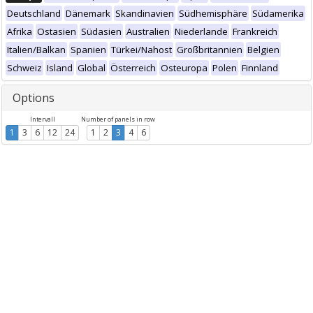
Deutschland
Dänemark
Skandinavien
Südhemisphäre
Südamerika
Afrika
Ostasien
Südasien
Australien
Niederlande
Frankreich
Italien/Balkan
Spanien
Türkei/Nahost
Großbritannien
Belgien
Schweiz
Island
Global
Österreich
Osteuropa
Polen
Finnland
Options
Intervall
Number of panels in row
1
3
6
12
24
1
2
3
4
6