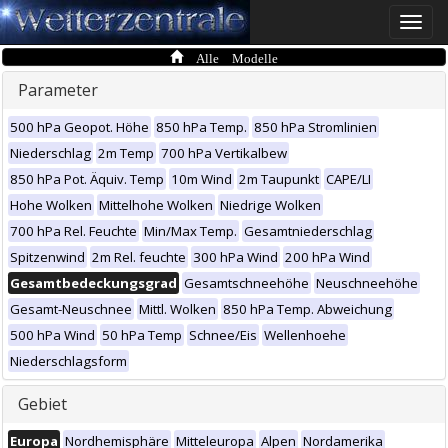
Toggle
naviga
Alle Modelle
Parameter
500 hPa Geopot. Höhe
850 hPa Temp.
850 hPa Stromlinien
Niederschlag
2m Temp
700 hPa Vertikalbew
850 hPa Pot. Äquiv. Temp
10m Wind
2m Taupunkt
CAPE/LI
Hohe Wolken
Mittelhohe Wolken
Niedrige Wolken
700 hPa Rel. Feuchte
Min/Max Temp.
Gesamtniederschlag
Spitzenwind
2m Rel. feuchte
300 hPa Wind
200 hPa Wind
Gesamtbedeckungsgrad
Gesamtschneehöhe
Neuschneehöhe
Gesamt-Neuschnee
Mittl. Wolken
850 hPa Temp. Abweichung
500 hPa Wind
50 hPa Temp
Schnee/Eis
Wellenhoehe
Niederschlagsform
Gebiet
Europa
Nordhemisphäre
Mitteleuropa
Alpen
Nordamerika