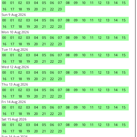
00
01
02
03
04
05
06
07
08
09
10
11
12
13
14
15
16
17
18
19
20
21
22
23
Sun 9 Aug 2026
00
01
02
03
04
05
06
07
08
09
10
11
12
13
14
15
16
17
18
19
20
21
22
23
Mon 10 Aug 2026
00
01
02
03
04
05
06
07
08
09
10
11
12
13
14
15
16
17
18
19
20
21
22
23
Tue 11 Aug 2026
00
01
02
03
04
05
06
07
08
09
10
11
12
13
14
15
16
17
18
19
20
21
22
23
Wed 12 Aug 2026
00
01
02
03
04
05
06
07
08
09
10
11
12
13
14
15
16
17
18
19
20
21
22
23
Thu 13 Aug 2026
00
01
02
03
04
05
06
07
08
09
10
11
12
13
14
15
16
17
18
19
20
21
22
23
Fri 14 Aug 2026
00
01
02
03
04
05
06
07
08
09
10
11
12
13
14
15
16
17
18
19
20
21
22
23
Sat 15 Aug 2026
00
01
02
03
04
05
06
07
08
09
10
11
12
13
14
15
16
17
18
19
20
21
22
23
Sun 16 Aug 2026