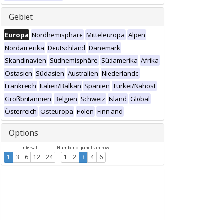
Gebiet
Europa
Nordhemisphäre
Mitteleuropa
Alpen
Nordamerika
Deutschland
Dänemark
Skandinavien
Südhemisphäre
Südamerika
Afrika
Ostasien
Südasien
Australien
Niederlande
Frankreich
Italien/Balkan
Spanien
Türkei/Nahost
Großbritannien
Belgien
Schweiz
Island
Global
Österreich
Osteuropa
Polen
Finnland
Options
Intervall
Number of panels in row
1
3
6
12
24
1
2
3
4
6