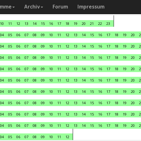
amme
Archiv
Forum
Impressum
10
11
12
13
14
15
16
17
18
19
20
21
22
23
04
05
06
07
08
09
10
11
12
13
14
15
16
17
18
19
20
2
04
05
06
07
08
09
10
11
12
13
14
15
16
17
18
19
20
2
04
05
06
07
08
09
10
11
12
13
14
15
16
17
18
19
20
2
04
05
06
07
08
09
10
11
12
13
14
15
16
17
18
19
20
2
04
05
06
07
08
09
10
11
12
13
14
15
16
17
18
19
20
2
04
05
06
07
08
09
10
11
12
13
14
15
16
17
18
19
20
2
04
05
06
07
08
09
10
11
12
13
14
15
16
17
18
19
20
2
04
05
06
07
08
09
10
11
12
13
14
15
16
17
18
19
20
2
04
05
06
07
08
09
10
11
12
13
14
15
16
17
18
19
20
2
04
05
06
07
08
09
10
11
12