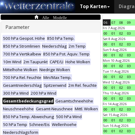
Top Karten
Diagr
Alle Modelle
06
07
08
09
Parameter
Fri 7 Aug 2026
00
01
02
03
500 hPa Geopot. Höhe
850 hPa Temp.
Sat 8 Aug 2026
00
01
02
03
850 hPa Stromlinien
Niederschlag
2m Temp
Sun 9 Aug 2026
700 hPa Vertikalbew
850 hPa Pot. Äquiv. Temp
00
01
02
03
Mon 10 Aug 2026
10m Wind
2m Taupunkt
CAPE/LI
Hohe Wolken
00
01
02
03
Mittelhohe Wolken
Niedrige Wolken
Tue 11 Aug 2026
00
01
02
03
700 hPa Rel. Feuchte
Min/Max Temp.
Wed 12 Aug 2026
Gesamtniederschlag
Spitzenwind
2m Rel. feuchte
00
01
02
03
300 hPa Wind
200 hPa Wind
Thu 13 Aug 2026
00
01
02
03
Gesamtbedeckungsgrad
Gesamtschneehöhe
Fri 14 Aug 2026
Neuschneehöhe
Gesamt-Neuschnee
Mittl. Wolken
00
01
02
03
Sat 15 Aug 2026
850 hPa Temp. Abweichung
500 hPa Wind
00
01
02
03
50 hPa Temp
Schnee/Eis
Wellenhoehe
Sun 16 Aug 2026
00
01
02
03
Niederschlagsform