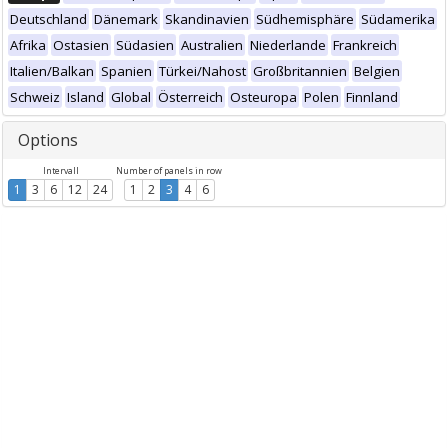
Deutschland
Dänemark
Skandinavien
Südhemisphäre
Südamerika
Afrika
Ostasien
Südasien
Australien
Niederlande
Frankreich
Italien/Balkan
Spanien
Türkei/Nahost
Großbritannien
Belgien
Schweiz
Island
Global
Österreich
Osteuropa
Polen
Finnland
Options
Intervall
Number of panels in row
1
3
6
12
24
1
2
3
4
6