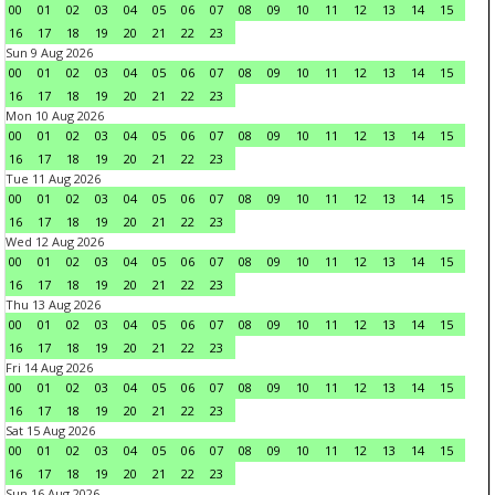
00
01
02
03
04
05
06
07
08
09
10
11
12
13
14
15
16
17
18
19
20
21
22
23
Sun 9 Aug 2026
00
01
02
03
04
05
06
07
08
09
10
11
12
13
14
15
16
17
18
19
20
21
22
23
Mon 10 Aug 2026
00
01
02
03
04
05
06
07
08
09
10
11
12
13
14
15
16
17
18
19
20
21
22
23
Tue 11 Aug 2026
00
01
02
03
04
05
06
07
08
09
10
11
12
13
14
15
16
17
18
19
20
21
22
23
Wed 12 Aug 2026
00
01
02
03
04
05
06
07
08
09
10
11
12
13
14
15
16
17
18
19
20
21
22
23
Thu 13 Aug 2026
00
01
02
03
04
05
06
07
08
09
10
11
12
13
14
15
16
17
18
19
20
21
22
23
Fri 14 Aug 2026
00
01
02
03
04
05
06
07
08
09
10
11
12
13
14
15
16
17
18
19
20
21
22
23
Sat 15 Aug 2026
00
01
02
03
04
05
06
07
08
09
10
11
12
13
14
15
16
17
18
19
20
21
22
23
Sun 16 Aug 2026