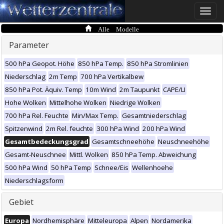
Toggle
naviga
Alle Modelle
Parameter
500 hPa Geopot. Höhe
850 hPa Temp.
850 hPa Stromlinien
Niederschlag
2m Temp
700 hPa Vertikalbew
850 hPa Pot. Äquiv. Temp
10m Wind
2m Taupunkt
CAPE/LI
Hohe Wolken
Mittelhohe Wolken
Niedrige Wolken
700 hPa Rel. Feuchte
Min/Max Temp.
Gesamtniederschlag
Spitzenwind
2m Rel. feuchte
300 hPa Wind
200 hPa Wind
Gesamtbedeckungsgrad
Gesamtschneehöhe
Neuschneehöhe
Gesamt-Neuschnee
Mittl. Wolken
850 hPa Temp. Abweichung
500 hPa Wind
50 hPa Temp
Schnee/Eis
Wellenhoehe
Niederschlagsform
Gebiet
Europa
Nordhemisphäre
Mitteleuropa
Alpen
Nordamerika