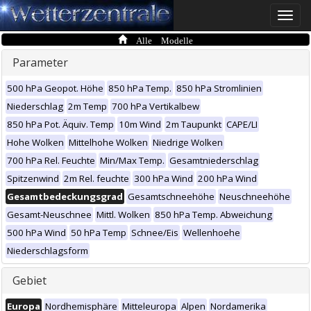
Toggle
naviga
Alle Modelle
Parameter
500 hPa Geopot. Höhe
850 hPa Temp.
850 hPa Stromlinien
Niederschlag
2m Temp
700 hPa Vertikalbew
850 hPa Pot. Äquiv. Temp
10m Wind
2m Taupunkt
CAPE/LI
Hohe Wolken
Mittelhohe Wolken
Niedrige Wolken
700 hPa Rel. Feuchte
Min/Max Temp.
Gesamtniederschlag
Spitzenwind
2m Rel. feuchte
300 hPa Wind
200 hPa Wind
Gesamtbedeckungsgrad
Gesamtschneehöhe
Neuschneehöhe
Gesamt-Neuschnee
Mittl. Wolken
850 hPa Temp. Abweichung
500 hPa Wind
50 hPa Temp
Schnee/Eis
Wellenhoehe
Niederschlagsform
Gebiet
Europa
Nordhemisphäre
Mitteleuropa
Alpen
Nordamerika