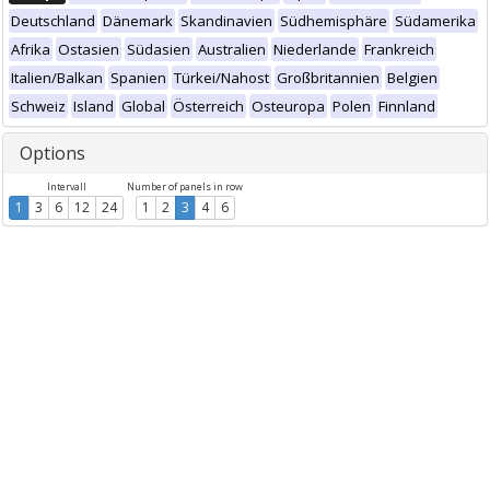
Deutschland
Dänemark
Skandinavien
Südhemisphäre
Südamerika
Afrika
Ostasien
Südasien
Australien
Niederlande
Frankreich
Italien/Balkan
Spanien
Türkei/Nahost
Großbritannien
Belgien
Schweiz
Island
Global
Österreich
Osteuropa
Polen
Finnland
Options
Intervall
Number of panels in row
1
3
6
12
24
1
2
3
4
6