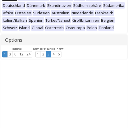
Deutschland
Dänemark
Skandinavien
Südhemisphäre
Südamerika
Afrika
Ostasien
Südasien
Australien
Niederlande
Frankreich
Italien/Balkan
Spanien
Türkei/Nahost
Großbritannien
Belgien
Schweiz
Island
Global
Österreich
Osteuropa
Polen
Finnland
Options
Intervall
Number of panels in row
1
3
6
12
24
1
2
3
4
6