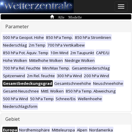
Toggle
naviga
Alle Modelle
Parameter
500 hPa Geopot. Höhe
850 hPa Temp.
850 hPa Stromlinien
Niederschlag
2m Temp
700 hPa Vertikalbew
850 hPa Pot. Äquiv. Temp
10m Wind
2m Taupunkt
CAPE/LI
Hohe Wolken
Mittelhohe Wolken
Niedrige Wolken
700 hPa Rel. Feuchte
Min/Max Temp.
Gesamtniederschlag
Spitzenwind
2m Rel. feuchte
300 hPa Wind
200 hPa Wind
Gesamtbedeckungsgrad
Gesamtschneehöhe
Neuschneehöhe
Gesamt-Neuschnee
Mittl. Wolken
850 hPa Temp. Abweichung
500 hPa Wind
50 hPa Temp
Schnee/Eis
Wellenhoehe
Niederschlagsform
Gebiet
Europa
Nordhemisphäre
Mitteleuropa
Alpen
Nordamerika