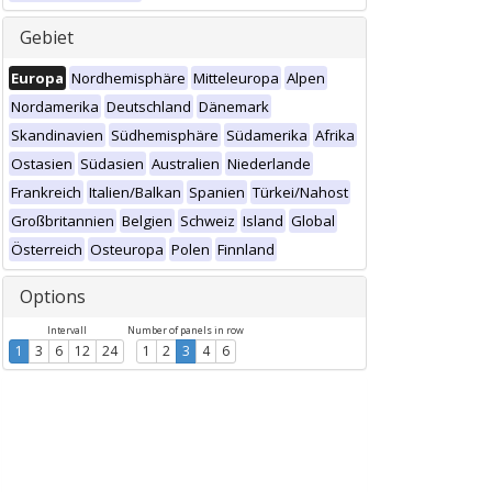
Gebiet
Europa
Nordhemisphäre
Mitteleuropa
Alpen
Nordamerika
Deutschland
Dänemark
Skandinavien
Südhemisphäre
Südamerika
Afrika
Ostasien
Südasien
Australien
Niederlande
Frankreich
Italien/Balkan
Spanien
Türkei/Nahost
Großbritannien
Belgien
Schweiz
Island
Global
Österreich
Osteuropa
Polen
Finnland
Options
Intervall
Number of panels in row
1
3
6
12
24
1
2
3
4
6