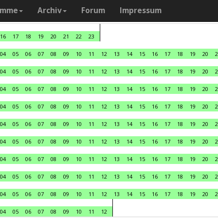
amme
Archiv
Forum
Impressum
16
17
18
19
20
21
22
23
04
05
06
07
08
09
10
11
12
13
14
15
16
17
18
19
20
2
04
05
06
07
08
09
10
11
12
13
14
15
16
17
18
19
20
2
04
05
06
07
08
09
10
11
12
13
14
15
16
17
18
19
20
2
04
05
06
07
08
09
10
11
12
13
14
15
16
17
18
19
20
2
04
05
06
07
08
09
10
11
12
13
14
15
16
17
18
19
20
2
04
05
06
07
08
09
10
11
12
13
14
15
16
17
18
19
20
2
04
05
06
07
08
09
10
11
12
13
14
15
16
17
18
19
20
2
04
05
06
07
08
09
10
11
12
13
14
15
16
17
18
19
20
2
04
05
06
07
08
09
10
11
12
13
14
15
16
17
18
19
20
2
04
05
06
07
08
09
10
11
12