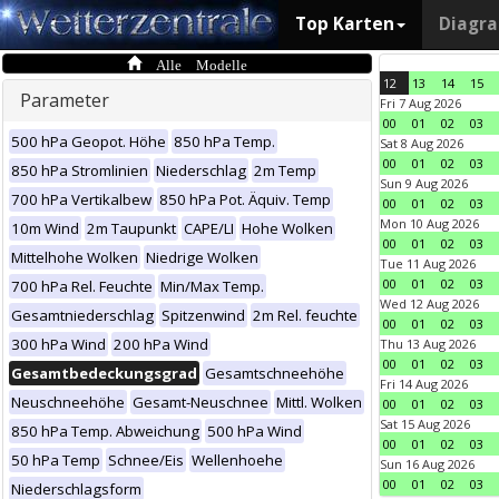
Top Karten
Diagr
Alle Modelle
12
13
14
15
Parameter
Fri 7 Aug 2026
00
01
02
03
500 hPa Geopot. Höhe
850 hPa Temp.
Sat 8 Aug 2026
00
01
02
03
850 hPa Stromlinien
Niederschlag
2m Temp
Sun 9 Aug 2026
700 hPa Vertikalbew
850 hPa Pot. Äquiv. Temp
00
01
02
03
Mon 10 Aug 2026
10m Wind
2m Taupunkt
CAPE/LI
Hohe Wolken
00
01
02
03
Mittelhohe Wolken
Niedrige Wolken
Tue 11 Aug 2026
00
01
02
03
700 hPa Rel. Feuchte
Min/Max Temp.
Wed 12 Aug 2026
Gesamtniederschlag
Spitzenwind
2m Rel. feuchte
00
01
02
03
300 hPa Wind
200 hPa Wind
Thu 13 Aug 2026
00
01
02
03
Gesamtbedeckungsgrad
Gesamtschneehöhe
Fri 14 Aug 2026
Neuschneehöhe
Gesamt-Neuschnee
Mittl. Wolken
00
01
02
03
Sat 15 Aug 2026
850 hPa Temp. Abweichung
500 hPa Wind
00
01
02
03
50 hPa Temp
Schnee/Eis
Wellenhoehe
Sun 16 Aug 2026
00
01
02
03
Niederschlagsform