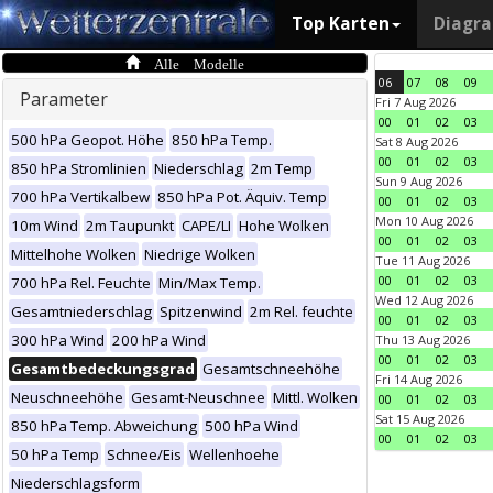
Top Karten
Diagr
Alle Modelle
06
07
08
09
Parameter
Fri 7 Aug 2026
00
01
02
03
500 hPa Geopot. Höhe
850 hPa Temp.
Sat 8 Aug 2026
00
01
02
03
850 hPa Stromlinien
Niederschlag
2m Temp
Sun 9 Aug 2026
700 hPa Vertikalbew
850 hPa Pot. Äquiv. Temp
00
01
02
03
Mon 10 Aug 2026
10m Wind
2m Taupunkt
CAPE/LI
Hohe Wolken
00
01
02
03
Mittelhohe Wolken
Niedrige Wolken
Tue 11 Aug 2026
00
01
02
03
700 hPa Rel. Feuchte
Min/Max Temp.
Wed 12 Aug 2026
Gesamtniederschlag
Spitzenwind
2m Rel. feuchte
00
01
02
03
300 hPa Wind
200 hPa Wind
Thu 13 Aug 2026
00
01
02
03
Gesamtbedeckungsgrad
Gesamtschneehöhe
Fri 14 Aug 2026
Neuschneehöhe
Gesamt-Neuschnee
Mittl. Wolken
00
01
02
03
Sat 15 Aug 2026
850 hPa Temp. Abweichung
500 hPa Wind
00
01
02
03
50 hPa Temp
Schnee/Eis
Wellenhoehe
Niederschlagsform