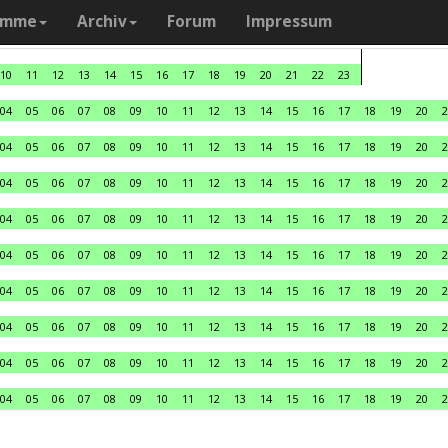
amme
Archiv
Forum
Impressum
10
11
12
13
14
15
16
17
18
19
20
21
22
23
04
05
06
07
08
09
10
11
12
13
14
15
16
17
18
19
20
2
04
05
06
07
08
09
10
11
12
13
14
15
16
17
18
19
20
2
04
05
06
07
08
09
10
11
12
13
14
15
16
17
18
19
20
2
04
05
06
07
08
09
10
11
12
13
14
15
16
17
18
19
20
2
04
05
06
07
08
09
10
11
12
13
14
15
16
17
18
19
20
2
04
05
06
07
08
09
10
11
12
13
14
15
16
17
18
19
20
2
04
05
06
07
08
09
10
11
12
13
14
15
16
17
18
19
20
2
04
05
06
07
08
09
10
11
12
13
14
15
16
17
18
19
20
2
04
05
06
07
08
09
10
11
12
13
14
15
16
17
18
19
20
2