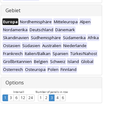
Gebiet
Europa
Nordhemisphäre
Mitteleuropa
Alpen
Nordamerika
Deutschland
Dänemark
Skandinavien
Südhemisphäre
Südamerika
Afrika
Ostasien
Südasien
Australien
Niederlande
Frankreich
Italien/Balkan
Spanien
Türkei/Nahost
Großbritannien
Belgien
Schweiz
Island
Global
Österreich
Osteuropa
Polen
Finnland
Options
Intervall
Number of panels in row
1
3
6
12
24
1
2
3
4
6