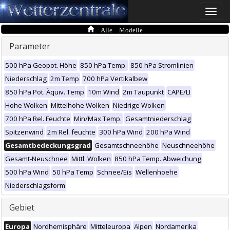
Toggle
naviga
Alle Modelle
Parameter
500 hPa Geopot. Höhe
850 hPa Temp.
850 hPa Stromlinien
Niederschlag
2m Temp
700 hPa Vertikalbew
850 hPa Pot. Äquiv. Temp
10m Wind
2m Taupunkt
CAPE/LI
Hohe Wolken
Mittelhohe Wolken
Niedrige Wolken
700 hPa Rel. Feuchte
Min/Max Temp.
Gesamtniederschlag
Spitzenwind
2m Rel. feuchte
300 hPa Wind
200 hPa Wind
Gesamtbedeckungsgrad
Gesamtschneehöhe
Neuschneehöhe
Gesamt-Neuschnee
Mittl. Wolken
850 hPa Temp. Abweichung
500 hPa Wind
50 hPa Temp
Schnee/Eis
Wellenhoehe
Niederschlagsform
Gebiet
Europa
Nordhemisphäre
Mitteleuropa
Alpen
Nordamerika