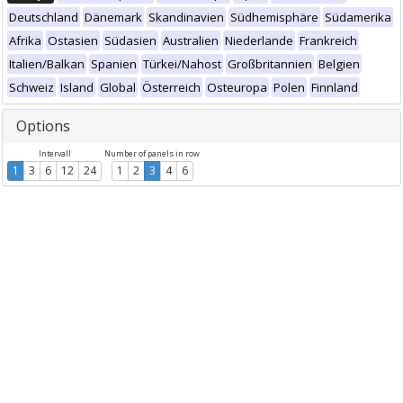
Deutschland
Dänemark
Skandinavien
Südhemisphäre
Südamerika
Afrika
Ostasien
Südasien
Australien
Niederlande
Frankreich
Italien/Balkan
Spanien
Türkei/Nahost
Großbritannien
Belgien
Schweiz
Island
Global
Österreich
Osteuropa
Polen
Finnland
Options
Intervall
Number of panels in row
1
3
6
12
24
1
2
3
4
6