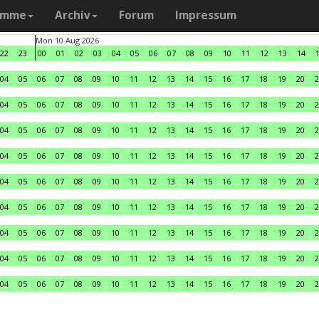
amme
Archiv
Forum
Impressum
Mon 10 Aug 2026
22
23
00
01
02
03
04
05
06
07
08
09
10
11
12
13
14
04
05
06
07
08
09
10
11
12
13
14
15
16
17
18
19
20
2
04
05
06
07
08
09
10
11
12
13
14
15
16
17
18
19
20
2
04
05
06
07
08
09
10
11
12
13
14
15
16
17
18
19
20
2
04
05
06
07
08
09
10
11
12
13
14
15
16
17
18
19
20
2
04
05
06
07
08
09
10
11
12
13
14
15
16
17
18
19
20
2
04
05
06
07
08
09
10
11
12
13
14
15
16
17
18
19
20
2
04
05
06
07
08
09
10
11
12
13
14
15
16
17
18
19
20
2
04
05
06
07
08
09
10
11
12
13
14
15
16
17
18
19
20
2
04
05
06
07
08
09
10
11
12
13
14
15
16
17
18
19
20
2