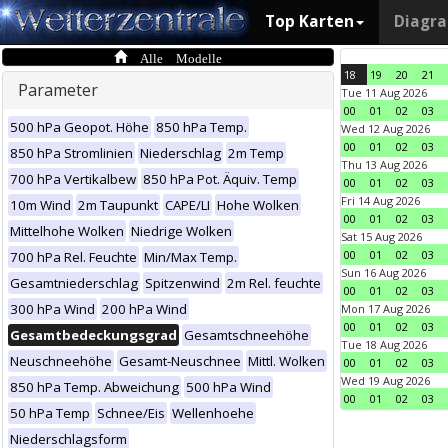
Top Karten
Diagr
Alle Modelle
18
19
20
21
Parameter
Tue 11 Aug 2026
00
01
02
03
500 hPa Geopot. Höhe
850 hPa Temp.
Wed 12 Aug 2026
00
01
02
03
850 hPa Stromlinien
Niederschlag
2m Temp
Thu 13 Aug 2026
700 hPa Vertikalbew
850 hPa Pot. Äquiv. Temp
00
01
02
03
Fri 14 Aug 2026
10m Wind
2m Taupunkt
CAPE/LI
Hohe Wolken
00
01
02
03
Mittelhohe Wolken
Niedrige Wolken
Sat 15 Aug 2026
00
01
02
03
700 hPa Rel. Feuchte
Min/Max Temp.
Sun 16 Aug 2026
Gesamtniederschlag
Spitzenwind
2m Rel. feuchte
00
01
02
03
300 hPa Wind
200 hPa Wind
Mon 17 Aug 2026
00
01
02
03
Gesamtbedeckungsgrad
Gesamtschneehöhe
Tue 18 Aug 2026
Neuschneehöhe
Gesamt-Neuschnee
Mittl. Wolken
00
01
02
03
Wed 19 Aug 2026
850 hPa Temp. Abweichung
500 hPa Wind
00
01
02
03
50 hPa Temp
Schnee/Eis
Wellenhoehe
Niederschlagsform