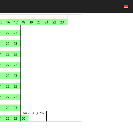
15
16
17
18
19
20
21
22
23
1
22
23
1
22
23
1
22
23
1
22
23
1
22
23
1
22
23
1
22
23
1
22
23
Thu 20 Aug 2026
1
22
23
00