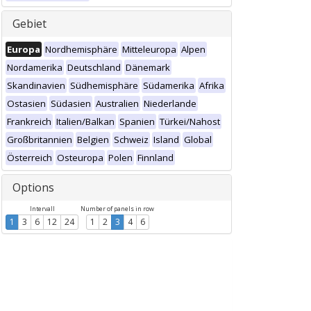
Gebiet
Europa
Nordhemisphäre
Mitteleuropa
Alpen
Nordamerika
Deutschland
Dänemark
Skandinavien
Südhemisphäre
Südamerika
Afrika
Ostasien
Südasien
Australien
Niederlande
Frankreich
Italien/Balkan
Spanien
Türkei/Nahost
Großbritannien
Belgien
Schweiz
Island
Global
Österreich
Osteuropa
Polen
Finnland
Options
Intervall
Number of panels in row
1
3
6
12
24
1
2
3
4
6