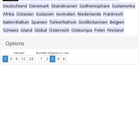
Deutschland
Dänemark
Skandinavien
Südhemisphäre
Südamerika
Afrika
Ostasien
Südasien
Australien
Niederlande
Frankreich
Italien/Balkan
Spanien
Türkei/Nahost
Großbritannien
Belgien
Schweiz
Island
Global
Österreich
Osteuropa
Polen
Finnland
Options
Intervall
Number of panels in row
1
3
6
12
24
1
2
3
4
6