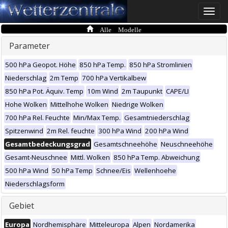
Toggle
naviga
Alle Modelle
Parameter
500 hPa Geopot. Höhe
850 hPa Temp.
850 hPa Stromlinien
Niederschlag
2m Temp
700 hPa Vertikalbew
850 hPa Pot. Äquiv. Temp
10m Wind
2m Taupunkt
CAPE/LI
Hohe Wolken
Mittelhohe Wolken
Niedrige Wolken
700 hPa Rel. Feuchte
Min/Max Temp.
Gesamtniederschlag
Spitzenwind
2m Rel. feuchte
300 hPa Wind
200 hPa Wind
Gesamtbedeckungsgrad
Gesamtschneehöhe
Neuschneehöhe
Gesamt-Neuschnee
Mittl. Wolken
850 hPa Temp. Abweichung
500 hPa Wind
50 hPa Temp
Schnee/Eis
Wellenhoehe
Niederschlagsform
Gebiet
Europa
Nordhemisphäre
Mitteleuropa
Alpen
Nordamerika