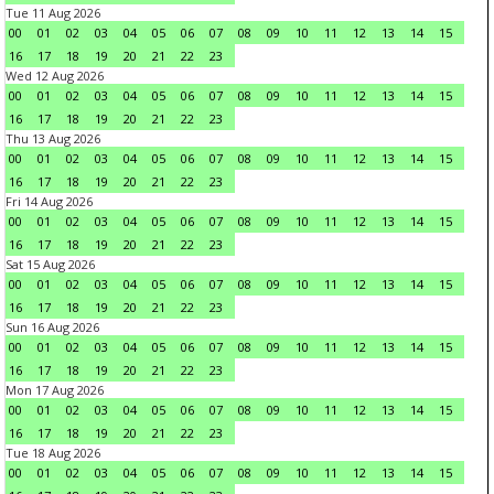
Tue 11 Aug 2026
00
01
02
03
04
05
06
07
08
09
10
11
12
13
14
15
16
17
18
19
20
21
22
23
Wed 12 Aug 2026
00
01
02
03
04
05
06
07
08
09
10
11
12
13
14
15
16
17
18
19
20
21
22
23
Thu 13 Aug 2026
00
01
02
03
04
05
06
07
08
09
10
11
12
13
14
15
16
17
18
19
20
21
22
23
Fri 14 Aug 2026
00
01
02
03
04
05
06
07
08
09
10
11
12
13
14
15
16
17
18
19
20
21
22
23
Sat 15 Aug 2026
00
01
02
03
04
05
06
07
08
09
10
11
12
13
14
15
16
17
18
19
20
21
22
23
Sun 16 Aug 2026
00
01
02
03
04
05
06
07
08
09
10
11
12
13
14
15
16
17
18
19
20
21
22
23
Mon 17 Aug 2026
00
01
02
03
04
05
06
07
08
09
10
11
12
13
14
15
16
17
18
19
20
21
22
23
Tue 18 Aug 2026
00
01
02
03
04
05
06
07
08
09
10
11
12
13
14
15