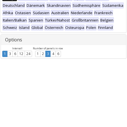
Deutschland
Dänemark
Skandinavien
Südhemisphäre
Südamerika
Afrika
Ostasien
Südasien
Australien
Niederlande
Frankreich
Italien/Balkan
Spanien
Türkei/Nahost
Großbritannien
Belgien
Schweiz
Island
Global
Österreich
Osteuropa
Polen
Finnland
Options
Intervall
Number of panels in row
1
3
6
12
24
1
2
3
4
6