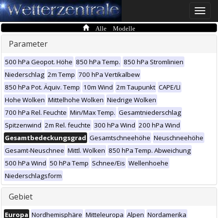
Toggle
naviga
Alle Modelle
Parameter
500 hPa Geopot. Höhe
850 hPa Temp.
850 hPa Stromlinien
Niederschlag
2m Temp
700 hPa Vertikalbew
850 hPa Pot. Äquiv. Temp
10m Wind
2m Taupunkt
CAPE/LI
Hohe Wolken
Mittelhohe Wolken
Niedrige Wolken
700 hPa Rel. Feuchte
Min/Max Temp.
Gesamtniederschlag
Spitzenwind
2m Rel. feuchte
300 hPa Wind
200 hPa Wind
Gesamtbedeckungsgrad
Gesamtschneehöhe
Neuschneehöhe
Gesamt-Neuschnee
Mittl. Wolken
850 hPa Temp. Abweichung
500 hPa Wind
50 hPa Temp
Schnee/Eis
Wellenhoehe
Niederschlagsform
Gebiet
Europa
Nordhemisphäre
Mitteleuropa
Alpen
Nordamerika