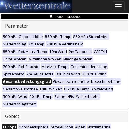
Toggle
naviga
Alle Modelle
Parameter
500 hPa Geopot. Höhe
850 hPa Temp.
850 hPa Stromlinien
Niederschlag
2m Temp
700 hPa Vertikalbew
850 hPa Pot. Äquiv. Temp
10m Wind
2m Taupunkt
CAPE/LI
Hohe Wolken
Mittelhohe Wolken
Niedrige Wolken
700 hPa Rel. Feuchte
Min/Max Temp.
Gesamtniederschlag
Spitzenwind
2m Rel. feuchte
300 hPa Wind
200 hPa Wind
Gesamtbedeckungsgrad
Gesamtschneehöhe
Neuschneehöhe
Gesamt-Neuschnee
Mittl. Wolken
850 hPa Temp. Abweichung
500 hPa Wind
50 hPa Temp
Schnee/Eis
Wellenhoehe
Niederschlagsform
Gebiet
Europa
Nordhemisphäre
Mitteleuropa
Alpen
Nordamerika