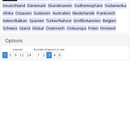
Deutschland
Dänemark
Skandinavien
Südhemisphäre
Südamerika
Afrika
Ostasien
Südasien
Australien
Niederlande
Frankreich
Italien/Balkan
Spanien
Türkei/Nahost
Großbritannien
Belgien
Schweiz
Island
Global
Österreich
Osteuropa
Polen
Finnland
Options
Intervall
Number of panels in row
1
3
6
12
24
1
2
3
4
6