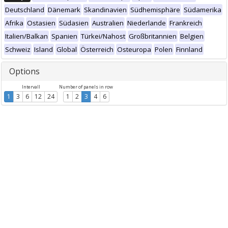
Deutschland
Dänemark
Skandinavien
Südhemisphäre
Südamerika
Afrika
Ostasien
Südasien
Australien
Niederlande
Frankreich
Italien/Balkan
Spanien
Türkei/Nahost
Großbritannien
Belgien
Schweiz
Island
Global
Österreich
Osteuropa
Polen
Finnland
Options
Intervall
Number of panels in row
1
3
6
12
24
1
2
3
4
6