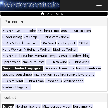
Toggle
naviga
Alle Modelle
Parameter
500 hPa Geopot. Höhe
850 hPa Temp.
850 hPa Stromlinien
Niederschlag
2m Temp
700 hPa Vertikalbew
850 hPa Pot. Äquiv. Temp
10m Wind
2m Taupunkt
CAPE/LI
Hohe Wolken
Mittelhohe Wolken
Niedrige Wolken
700 hPa Rel. Feuchte
Min/Max Temp.
Gesamtniederschlag
Spitzenwind
2m Rel. feuchte
300 hPa Wind
200 hPa Wind
Gesamtbedeckungsgrad
Gesamtschneehöhe
Neuschneehöhe
Gesamt-Neuschnee
Mittl. Wolken
850 hPa Temp. Abweichung
500 hPa Wind
50 hPa Temp
Schnee/Eis
Wellenhoehe
Niederschlagsform
Gebiet
Europa
Nordhemisphäre
Mitteleuropa
Alpen
Nordamerika