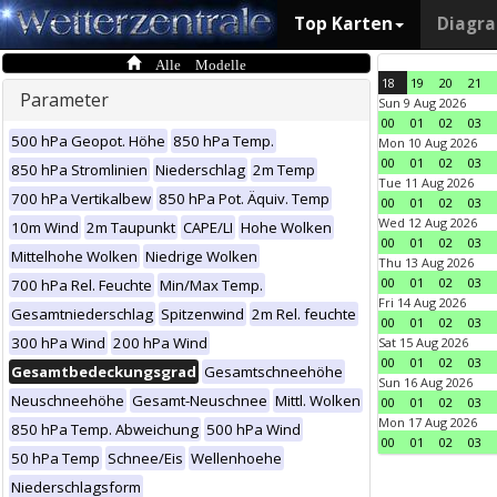
Top Karten
Diagr
Alle Modelle
18
19
20
21
Parameter
Sun 9 Aug 2026
00
01
02
03
500 hPa Geopot. Höhe
850 hPa Temp.
Mon 10 Aug 2026
00
01
02
03
850 hPa Stromlinien
Niederschlag
2m Temp
Tue 11 Aug 2026
700 hPa Vertikalbew
850 hPa Pot. Äquiv. Temp
00
01
02
03
Wed 12 Aug 2026
10m Wind
2m Taupunkt
CAPE/LI
Hohe Wolken
00
01
02
03
Mittelhohe Wolken
Niedrige Wolken
Thu 13 Aug 2026
00
01
02
03
700 hPa Rel. Feuchte
Min/Max Temp.
Fri 14 Aug 2026
Gesamtniederschlag
Spitzenwind
2m Rel. feuchte
00
01
02
03
300 hPa Wind
200 hPa Wind
Sat 15 Aug 2026
00
01
02
03
Gesamtbedeckungsgrad
Gesamtschneehöhe
Sun 16 Aug 2026
Neuschneehöhe
Gesamt-Neuschnee
Mittl. Wolken
00
01
02
03
Mon 17 Aug 2026
850 hPa Temp. Abweichung
500 hPa Wind
00
01
02
03
50 hPa Temp
Schnee/Eis
Wellenhoehe
Niederschlagsform