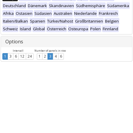
Deutschland
Dänemark
Skandinavien
Südhemisphäre
Südamerika
Afrika
Ostasien
Südasien
Australien
Niederlande
Frankreich
Italien/Balkan
Spanien
Türkei/Nahost
Großbritannien
Belgien
Schweiz
Island
Global
Österreich
Osteuropa
Polen
Finnland
Options
Intervall
Number of panels in row
1
3
6
12
24
1
2
3
4
6