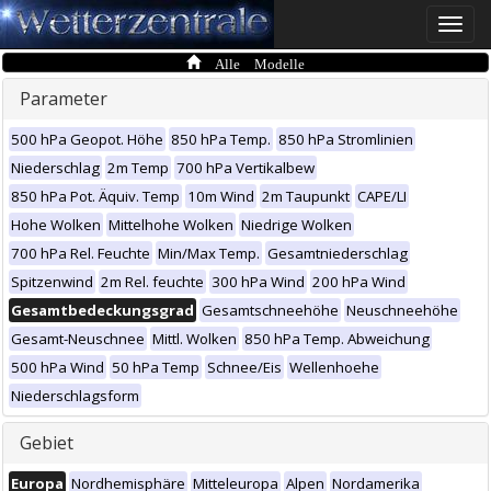
Toggle
naviga
Alle Modelle
Parameter
500 hPa Geopot. Höhe
850 hPa Temp.
850 hPa Stromlinien
Niederschlag
2m Temp
700 hPa Vertikalbew
850 hPa Pot. Äquiv. Temp
10m Wind
2m Taupunkt
CAPE/LI
Hohe Wolken
Mittelhohe Wolken
Niedrige Wolken
700 hPa Rel. Feuchte
Min/Max Temp.
Gesamtniederschlag
Spitzenwind
2m Rel. feuchte
300 hPa Wind
200 hPa Wind
Gesamtbedeckungsgrad
Gesamtschneehöhe
Neuschneehöhe
Gesamt-Neuschnee
Mittl. Wolken
850 hPa Temp. Abweichung
500 hPa Wind
50 hPa Temp
Schnee/Eis
Wellenhoehe
Niederschlagsform
Gebiet
Europa
Nordhemisphäre
Mitteleuropa
Alpen
Nordamerika