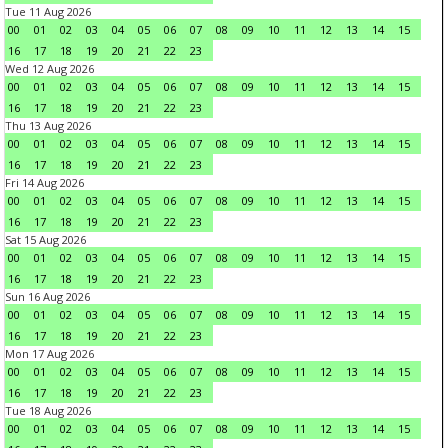
Tue 11 Aug 2026
00
01
02
03
04
05
06
07
08
09
10
11
12
13
14
15
16
17
18
19
20
21
22
23
Wed 12 Aug 2026
00
01
02
03
04
05
06
07
08
09
10
11
12
13
14
15
16
17
18
19
20
21
22
23
Thu 13 Aug 2026
00
01
02
03
04
05
06
07
08
09
10
11
12
13
14
15
16
17
18
19
20
21
22
23
Fri 14 Aug 2026
00
01
02
03
04
05
06
07
08
09
10
11
12
13
14
15
16
17
18
19
20
21
22
23
Sat 15 Aug 2026
00
01
02
03
04
05
06
07
08
09
10
11
12
13
14
15
16
17
18
19
20
21
22
23
Sun 16 Aug 2026
00
01
02
03
04
05
06
07
08
09
10
11
12
13
14
15
16
17
18
19
20
21
22
23
Mon 17 Aug 2026
00
01
02
03
04
05
06
07
08
09
10
11
12
13
14
15
16
17
18
19
20
21
22
23
Tue 18 Aug 2026
00
01
02
03
04
05
06
07
08
09
10
11
12
13
14
15