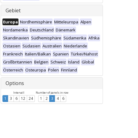
Gebiet
Europa
Nordhemisphäre
Mitteleuropa
Alpen
Nordamerika
Deutschland
Dänemark
Skandinavien
Südhemisphäre
Südamerika
Afrika
Ostasien
Südasien
Australien
Niederlande
Frankreich
Italien/Balkan
Spanien
Türkei/Nahost
Großbritannien
Belgien
Schweiz
Island
Global
Österreich
Osteuropa
Polen
Finnland
Options
Intervall
Number of panels in row
1
3
6
12
24
1
2
3
4
6