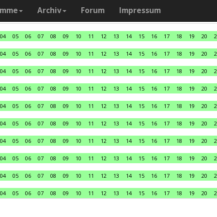
amme
Archiv
Forum
Impressum
04
05
06
07
08
09
10
11
12
13
14
15
16
17
18
19
20
2
04
05
06
07
08
09
10
11
12
13
14
15
16
17
18
19
20
2
04
05
06
07
08
09
10
11
12
13
14
15
16
17
18
19
20
2
04
05
06
07
08
09
10
11
12
13
14
15
16
17
18
19
20
2
04
05
06
07
08
09
10
11
12
13
14
15
16
17
18
19
20
2
04
05
06
07
08
09
10
11
12
13
14
15
16
17
18
19
20
2
04
05
06
07
08
09
10
11
12
13
14
15
16
17
18
19
20
2
04
05
06
07
08
09
10
11
12
13
14
15
16
17
18
19
20
2
04
05
06
07
08
09
10
11
12
13
14
15
16
17
18
19
20
2
04
05
06
07
08
09
10
11
12
13
14
15
16
17
18
19
20
2