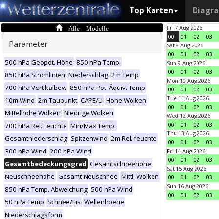
Top Karten
Diagr
Alle Modelle
Fri 7 Aug 2026
00
01
02
03
Parameter
Sat 8 Aug 2026
00
01
02
03
500 hPa Geopot. Höhe
850 hPa Temp.
Sun 9 Aug 2026
00
01
02
03
850 hPa Stromlinien
Niederschlag
2m Temp
Mon 10 Aug 2026
700 hPa Vertikalbew
850 hPa Pot. Äquiv. Temp
00
01
02
03
Tue 11 Aug 2026
10m Wind
2m Taupunkt
CAPE/LI
Hohe Wolken
00
01
02
03
Mittelhohe Wolken
Niedrige Wolken
Wed 12 Aug 2026
00
01
02
03
700 hPa Rel. Feuchte
Min/Max Temp.
Thu 13 Aug 2026
Gesamtniederschlag
Spitzenwind
2m Rel. feuchte
00
01
02
03
300 hPa Wind
200 hPa Wind
Fri 14 Aug 2026
00
01
02
03
Gesamtbedeckungsgrad
Gesamtschneehöhe
Sat 15 Aug 2026
Neuschneehöhe
Gesamt-Neuschnee
Mittl. Wolken
00
01
02
03
Sun 16 Aug 2026
850 hPa Temp. Abweichung
500 hPa Wind
00
01
02
03
50 hPa Temp
Schnee/Eis
Wellenhoehe
Niederschlagsform