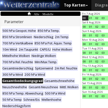
Top Karten
Diagr
Alle Modelle
Fri 7 Aug 2026
00
01
02
03
Parameter
Sat 8 Aug 2026
00
01
02
03
500 hPa Geopot. Höhe
850 hPa Temp.
Sun 9 Aug 2026
00
01
02
03
850 hPa Stromlinien
Niederschlag
2m Temp
Mon 10 Aug 2026
700 hPa Vertikalbew
850 hPa Pot. Äquiv. Temp
00
01
02
03
Tue 11 Aug 2026
10m Wind
2m Taupunkt
CAPE/LI
Hohe Wolken
00
01
02
03
Mittelhohe Wolken
Niedrige Wolken
Wed 12 Aug 2026
00
01
02
03
700 hPa Rel. Feuchte
Min/Max Temp.
Thu 13 Aug 2026
Gesamtniederschlag
Spitzenwind
2m Rel. feuchte
00
01
02
03
300 hPa Wind
200 hPa Wind
Fri 14 Aug 2026
00
01
02
03
Gesamtbedeckungsgrad
Gesamtschneehöhe
Sat 15 Aug 2026
Neuschneehöhe
Gesamt-Neuschnee
Mittl. Wolken
00
01
02
03
Sun 16 Aug 2026
850 hPa Temp. Abweichung
500 hPa Wind
00
01
02
03
50 hPa Temp
Schnee/Eis
Wellenhoehe
Niederschlagsform