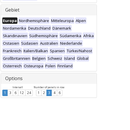
Gebiet
Europa
Nordhemisphäre
Mitteleuropa
Alpen
Nordamerika
Deutschland
Dänemark
Skandinavien
Südhemisphäre
Südamerika
Afrika
Ostasien
Südasien
Australien
Niederlande
Frankreich
Italien/Balkan
Spanien
Türkei/Nahost
Großbritannien
Belgien
Schweiz
Island
Global
Österreich
Osteuropa
Polen
Finnland
Options
Intervall
Number of panels in row
1
3
6
12
24
1
2
3
4
6