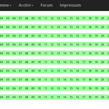
amme
Archiv
Forum
Impressum
04
05
06
07
08
09
10
11
12
13
14
15
16
17
18
19
20
2
04
05
06
07
08
09
10
11
12
13
14
15
16
17
18
19
20
2
04
05
06
07
08
09
10
11
12
13
14
15
16
17
18
19
20
2
04
05
06
07
08
09
10
11
12
13
14
15
16
17
18
19
20
2
04
05
06
07
08
09
10
11
12
13
14
15
16
17
18
19
20
2
04
05
06
07
08
09
10
11
12
13
14
15
16
17
18
19
20
2
04
05
06
07
08
09
10
11
12
13
14
15
16
17
18
19
20
2
04
05
06
07
08
09
10
11
12
13
14
15
16
17
18
19
20
2
04
05
06
07
08
09
10
11
12
13
14
15
16
17
18
19
20
2
04
05
06
07
08
09
10
11
12
13
14
15
16
17
18
19
20
2