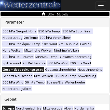
Toggle
naviga
Alle Modelle
Parameter
500 hPa Geopot. Höhe
850 hPa Temp.
850 hPa Stromlinien
Niederschlag
2m Temp
700 hPa Vertikalbew
850 hPa Pot. Äquiv. Temp
10m Wind
2m Taupunkt
CAPE/LI
Hohe Wolken
Mittelhohe Wolken
Niedrige Wolken
700 hPa Rel. Feuchte
Min/Max Temp.
Gesamtniederschlag
Spitzenwind
2m Rel. feuchte
300 hPa Wind
200 hPa Wind
Gesamtbedeckungsgrad
Gesamtschneehöhe
Neuschneehöhe
Gesamt-Neuschnee
Mittl. Wolken
850 hPa Temp. Abweichung
500 hPa Wind
50 hPa Temp
Schnee/Eis
Wellenhoehe
Niederschlagsform
Gebiet
Europa
Nordhemisphäre
Mitteleuropa
Alpen
Nordamerika