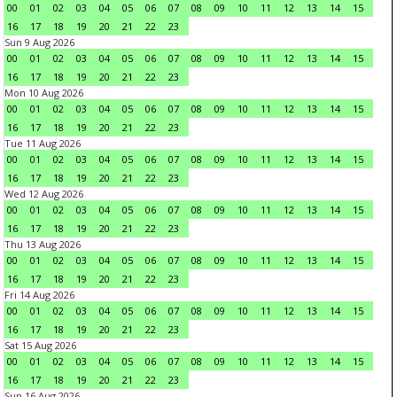
00
01
02
03
04
05
06
07
08
09
10
11
12
13
14
15
16
17
18
19
20
21
22
23
Sun 9 Aug 2026
00
01
02
03
04
05
06
07
08
09
10
11
12
13
14
15
16
17
18
19
20
21
22
23
Mon 10 Aug 2026
00
01
02
03
04
05
06
07
08
09
10
11
12
13
14
15
16
17
18
19
20
21
22
23
Tue 11 Aug 2026
00
01
02
03
04
05
06
07
08
09
10
11
12
13
14
15
16
17
18
19
20
21
22
23
Wed 12 Aug 2026
00
01
02
03
04
05
06
07
08
09
10
11
12
13
14
15
16
17
18
19
20
21
22
23
Thu 13 Aug 2026
00
01
02
03
04
05
06
07
08
09
10
11
12
13
14
15
16
17
18
19
20
21
22
23
Fri 14 Aug 2026
00
01
02
03
04
05
06
07
08
09
10
11
12
13
14
15
16
17
18
19
20
21
22
23
Sat 15 Aug 2026
00
01
02
03
04
05
06
07
08
09
10
11
12
13
14
15
16
17
18
19
20
21
22
23
Sun 16 Aug 2026