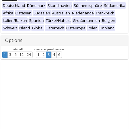
Deutschland
Dänemark
Skandinavien
Südhemisphäre
Südamerika
Afrika
Ostasien
Südasien
Australien
Niederlande
Frankreich
Italien/Balkan
Spanien
Türkei/Nahost
Großbritannien
Belgien
Schweiz
Island
Global
Österreich
Osteuropa
Polen
Finnland
Options
Intervall
Number of panels in row
1
3
6
12
24
1
2
3
4
6